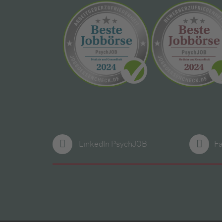
LinkedIn PsychJOB
F