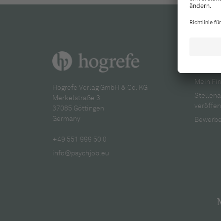
Für A
Mein Fir
Hogrefe Verlag GmbH & Co. KG
Stellen
Merkelstraße 3
veröffen
37085 Göttingen
Germany
Bewerbe
+49 551 999 50 0
info@psychjob.eu