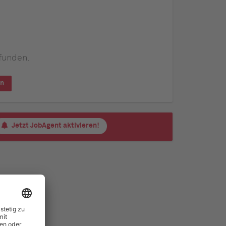
funden.
en
Jetzt JobAgent aktivieren!