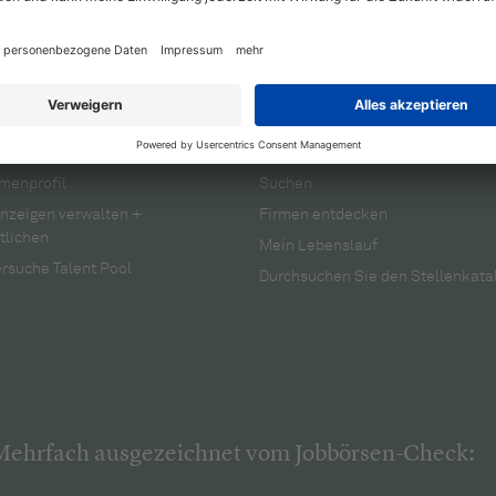
rbeitgeber
Für Bewerber
menprofil
Suchen
anzeigen verwalten +
Firmen entdecken
tlichen
Mein Lebenslauf
rsuche Talent Pool
Durchsuchen Sie den Stellenkata
Mehrfach ausgezeichnet vom Jobbörsen-Check: