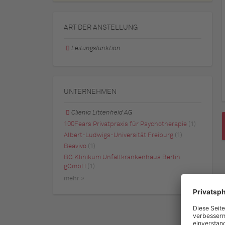
ART DER ANSTELLUNG
Leitungsfunktion
UNTERNEHMEN
Clienia Littenheid AG
100Fears Privatpraxis für Psychotherapie
(1)
Albert-Ludwigs-Universität Freiburg
(1)
Beavivo
(1)
BG Klinikum Unfallkrankenhaus Berlin
gGmbH
(1)
mehr »