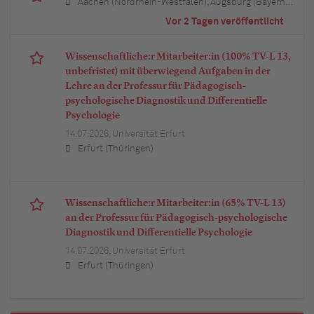
Aachen (Nordrhein-Westfalen), Augsburg (Bayern), Berlin, Bielefeld (Nordrhein-Westfalen), Bochum (Nordrhein-Westfalen), Bonn (Nordrhein-Westfalen), Braunschweig (Niedersachsen), Bremen, Dortmund (Nordrhein-Westfalen), Dresden (Sachsen), Duisburg (Nordrhein-Westfalen), Düsseldorf (Nordrhein-Westfalen), Erfurt (Thüringen), Essen (Nordrhein-Westfalen), Freiburg im Breisgau (Baden-Württemberg), Hamburg, Hannover (Niedersachsen), Karlsruhe (Baden-Württemberg), Kiel (Schleswig-Holstein), Köln (Nordrhein-Westfalen), Leipzig (Sachsen), Lübeck (Schleswig-Holstein), München (Bayern), Mannheim (Baden-Württemberg), München (Bayern), Münster (Nordrhein-Westfalen), Nürnberg (Bayern), Regensburg (Bayern), Rostock (Mecklenburg-Vorpommern), Stuttgart (Baden-Württemberg), Ulm (Baden-Württemberg), Wuppertal (Nordrhein-Westfalen)
Vor 2 Tagen veröffentlicht
Wissenschaftliche:r Mitarbeiter:in (100% TV-L 13,
unbefristet) mit überwiegend Aufgaben in der
Lehre an der Professur für Pädagogisch-
psychologische Diagnostik und Differentielle
Psychologie
14.07.2026,
Universität Erfurt
Erfurt (Thüringen)
Wissenschaftliche:r Mitarbeiter:in (65% TV-L 13)
an der Professur für Pädagogisch-psychologische
Diagnostik und Differentielle Psychologie
14.07.2026,
Universität Erfurt
Erfurt (Thüringen)