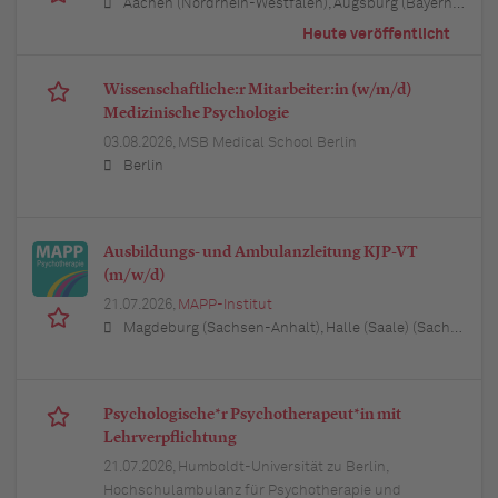
Aachen (Nordrhein-Westfalen), Augsburg (Bayern), Berlin, Bielefeld (Nordrhein-Westfalen), Bochum (Nordrhein-Westfalen), Bonn (Nordrhein-Westfalen), Braunschweig (Niedersachsen), Bremen, Dortmund (Nordrhein-Westfalen), Dresden (Sachsen), Duisburg (Nordrhein-Westfalen), Düsseldorf (Nordrhein-Westfalen), Erfurt (Thüringen), Essen (Nordrhein-Westfalen), Freiburg im Breisgau (Baden-Württemberg), Hamburg, Hannover (Niedersachsen), Karlsruhe (Baden-Württemberg), Kiel (Schleswig-Holstein), Köln (Nordrhein-Westfalen), Leipzig (Sachsen), Lübeck (Schleswig-Holstein), München (Bayern), Mannheim (Baden-Württemberg), München (Bayern), Münster (Nordrhein-Westfalen), Nürnberg (Bayern), Regensburg (Bayern), Rostock (Mecklenburg-Vorpommern), Stuttgart (Baden-Württemberg), Ulm (Baden-Württemberg), Wuppertal (Nordrhein-Westfalen)
Heute veröffentlicht
Wissenschaftliche:r Mitarbeiter:in (w/m/d)
Medizinische Psychologie
03.08.2026,
MSB Medical School Berlin
Berlin
Ausbildungs- und Ambulanzleitung KJP-VT
(m/w/d)
21.07.2026,
MAPP-Institut
Magdeburg (Sachsen-Anhalt), Halle (Saale) (Sachsen-Anhalt), Leipzig (Sachsen), Hannover (Niedersachsen), Berlin, Wolfsburg (Niedersachsen), Braunschweig (Niedersachsen), 39576 Stendal (Sachsen-Anhalt), 39 Haldensleben (Sachsen-Anhalt), Potsdam (Brandenburg)
Psychologische*r Psychotherapeut*in mit
Lehrverpflichtung
21.07.2026,
Humboldt-Universität zu Berlin,
Hochschulambulanz für Psychotherapie und