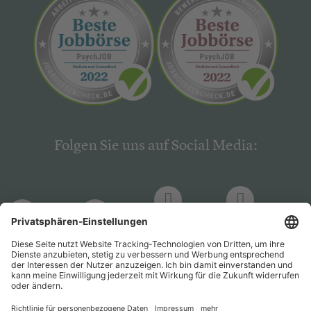
Folgen Sie uns auf Social Media:
LinkedIn
Facebook
LinkedIn
Facebook
Hogrefe
Hogrefe
PsychJOB
PsychJOB
Verlag
Verlag