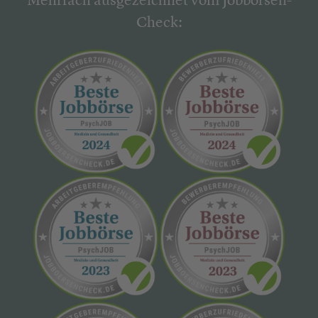
Mehrfach ausgezeichnet vom Jobbörsen-
Check: