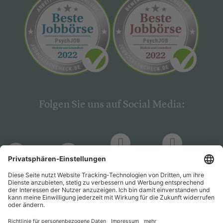
Folgen Sie uns auf Social Media:
LinkedIn
Facebook
LinkedIn
Facebook
Hogrefe
Hogrefe
PsychJOB
PsychJOB
Verlag
Verlag