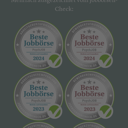
Mehrfach ausgezeichnet vom Jobbörsen-
Check: