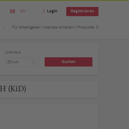
DE
EN
Login
Registrieren
Für Arbeitgeber: Inserate schalten | Produkte
Umkreis
50 km
bH (KiD)