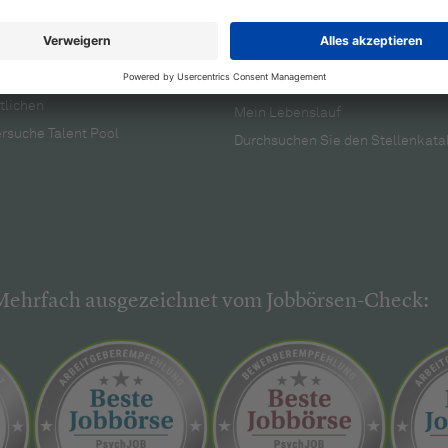
rbeitgeber
Für Bewerber
menprofil
Suchen
anzeigen verwalten +
Firmen entdecken
tlichen
Mein Lebenslauf
rsuche Talent Pool
Durchsuchen Sie den Stellenkata
Mehrfach ausgezeichnet vom Jobbörsen-Check: