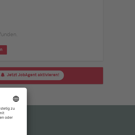
funden.
en
Jetzt JobAgent aktivieren!