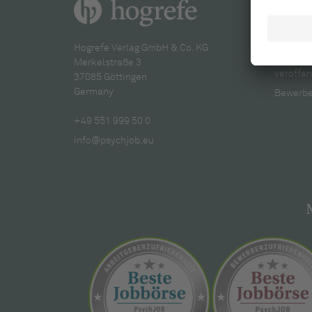
Für A
Mein Fir
Hogrefe Verlag GmbH & Co. KG
Stellen
Merkelstraße 3
veröffen
37085 Göttingen
Germany
Bewerbe
+49 551 999 50 0
info@psychjob.eu