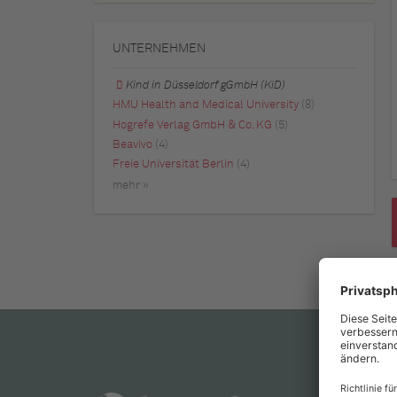
UNTERNEHMEN
Kind in Düsseldorf gGmbH (KiD)
HMU Health and Medical University
(8)
Hogrefe Verlag GmbH & Co. KG
(5)
Beavivo
(4)
Freie Universität Berlin
(4)
mehr »