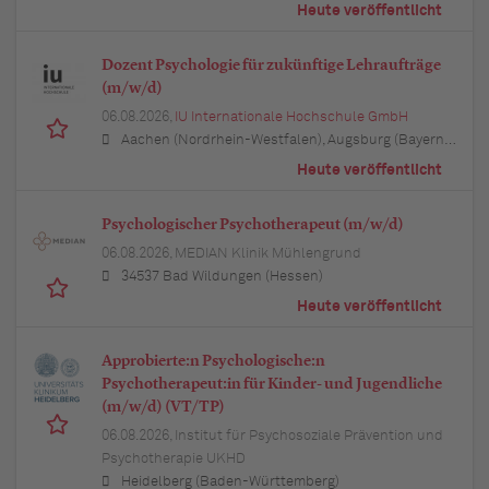
Heute veröffentlicht
Dozent Psychologie für zukünftige Lehraufträge
(m/w/d)
06.08.2026,
IU Internationale Hochschule GmbH
Aachen (Nordrhein-Westfalen), Augsburg (Bayern), Berlin, Bielefeld (Nordrhein-Westfalen), Bochum (Nordrhein-Westfalen), Bonn (Nordrhein-Westfalen), Braunschweig (Niedersachsen), Bremen, Dortmund (Nordrhein-Westfalen), Dresden (Sachsen), Duisburg (Nordrhein-Westfalen), Düsseldorf (Nordrhein-Westfalen), Erfurt (Thüringen), Essen (Nordrhein-Westfalen), Freiburg im Breisgau (Baden-Württemberg), Hamburg, Hannover (Niedersachsen), Karlsruhe (Baden-Württemberg), Kiel (Schleswig-Holstein), Köln (Nordrhein-Westfalen), Leipzig (Sachsen), Lübeck (Schleswig-Holstein), München (Bayern), Mannheim (Baden-Württemberg), München (Bayern), Münster (Nordrhein-Westfalen), Nürnberg (Bayern), Regensburg (Bayern), Rostock (Mecklenburg-Vorpommern), Stuttgart (Baden-Württemberg), Ulm (Baden-Württemberg), Wuppertal (Nordrhein-Westfalen)
Heute veröffentlicht
Psychologischer Psychotherapeut (m/w/d)
06.08.2026,
MEDIAN Klinik Mühlengrund
34537 Bad Wildungen (Hessen)
Heute veröffentlicht
Approbierte:n Psychologische:n
Psychotherapeut:in für Kinder- und Jugendliche
(m/w/d) (VT/TP)
06.08.2026,
Institut für Psychosoziale Prävention und
Psychotherapie UKHD
Heidelberg (Baden-Württemberg)