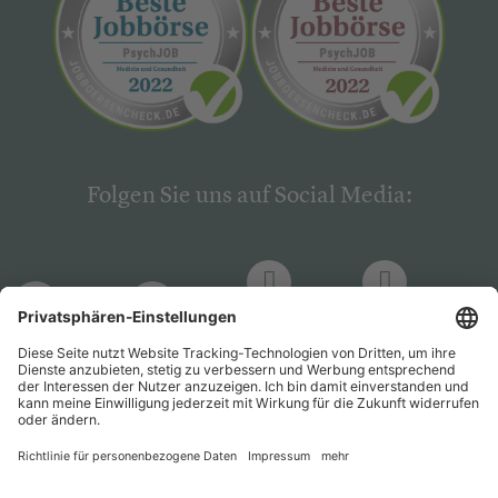
Folgen Sie uns auf Social Media:
LinkedIn
Facebook
LinkedIn
Facebook
Hogrefe
Hogrefe
PsychJOB
PsychJOB
Verlag
Verlag