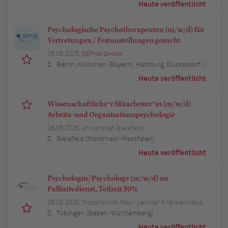
Heute veröffentlicht
Psychologische Psychotherapeuten (m/w/d) für
Vertretungen / Festanstellungen gesucht
06.08.2026,
DEPVA GmbH
Berlin, München (Bayern), Hamburg, Düsseldorf (Nordrhein-Westfalen), Köln (Nordrhein-Westfalen), Essen (Nordrhein-Westfalen), Dortmund (Nordrhein-Westfalen), Stuttgart (Baden-Württemberg), Heilbronn (Baden-Württemberg), Hannover (Niedersachsen), Rostock (Mecklenburg-Vorpommern), Kiel (Schleswig-Holstein), Augsburg (Bayern), Nürnberg (Bayern), Frankfurt am Main (Hessen), Bremen, Schwerin (Mecklenburg-Vorpommern), Mainz (Rheinland-Pfalz), Saarbrücken (Saarland), Dresden (Sachsen), Magdeburg (Sachsen-Anhalt), Potsdam (Brandenburg), Erfurt (Thüringen), Würzburg (Bayern), Heilbronn (Baden-Württemberg), Leipzig (Sachsen)
Heute veröffentlicht
Wissenschaftliche*r Mitarbeiter*in (m/w/d)
Arbeits- und Organisationspsychologie
06.08.2026,
Universität Bielefeld
Bielefeld (Nordrhein-Westfalen)
Heute veröffentlicht
Psychologin/Psychologe (m/w/d) im
Palliativdienst, Teilzeit 50%
06.08.2026,
Tropenklinik Paul-Lechler Krankenhaus
Tübingen (Baden-Württemberg)
Heute veröffentlicht