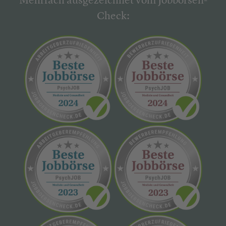
Mehrfach ausgezeichnet vom Jobbörsen-
Check: