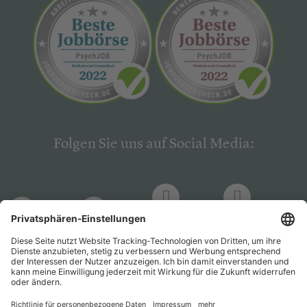
Folgen Sie uns auf Social Media:
LinkedIn
Facebook
LinkedIn
Facebook
Hogrefe
Hogrefe
PsychJOB
PsychJOB
Verlag
Verlag