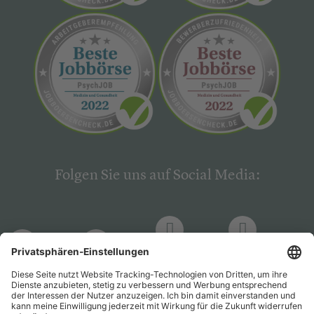
Folgen Sie uns auf Social Media:
LinkedIn
Facebook
LinkedIn
Facebook
Hogrefe
Hogrefe
PsychJOB
PsychJOB
Verlag
Verlag