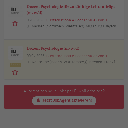
Dozent Psychologie für zukünftige Lehraufträge
(m/w/d)
06.08.2026,
IU Internationale Hochschule GmbH
Aachen (Nordrhein-Westfalen), Augsburg (Bayern), Berlin, Bielefeld (Nordrhein-Westfalen), Bochum (Nordrhein-Westfalen), Bonn (Nordrhein-Westfalen), Braunschweig (Niedersachsen), Bremen, Dortmund (Nordrhein-Westfalen), Dresden (Sachsen), Duisburg (Nordrhein-Westfalen), Düsseldorf (Nordrhein-Westfalen), Erfurt (Thüringen), Essen (Nordrhein-Westfalen), Freiburg im Breisgau (Baden-Württemberg), Hamburg, Hannover (Niedersachsen), Karlsruhe (Baden-Württemberg), Kiel (Schleswig-Holstein), Köln (Nordrhein-Westfalen), Leipzig (Sachsen), Lübeck (Schleswig-Holstein), München (Bayern), Mannheim (Baden-Württemberg), München (Bayern), Münster (Nordrhein-Westfalen), Nürnberg (Bayern), Regensburg (Bayern), Rostock (Mecklenburg-Vorpommern), Stuttgart (Baden-Württemberg), Ulm (Baden-Württemberg), Wuppertal (Nordrhein-Westfalen)
Dozent Psychologie (m/w/d)
09.07.2026,
IU Internationale Hochschule GmbH
Karlsruhe (Baden-Württemberg), Bremen, Frankfurt am Main (Hessen), Augsburg (Bayern), Dresden (Sachsen), Bielefeld (Nordrhein-Westfalen), Düsseldorf (Nordrhein-Westfalen), Hannover (Niedersachsen), Dortmund (Nordrhein-Westfalen), Münster (Nordrhein-Westfalen), Hamburg, Stuttgart (Baden-Württemberg), Ulm (Baden-Württemberg), Kassel (Hessen), Essen (Nordrhein-Westfalen), München (Bayern), Köln (Nordrhein-Westfalen), Mannheim (Baden-Württemberg)
Top Job
Automatisch neue Jobs per E-Mail erhalten?
Jetzt JobAgent aktivieren!