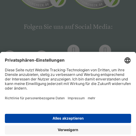
Folgen Sie uns auf Social Media:
LinkedIn
Facebook
LinkedIn
Facebook
Hogrefe
Hogrefe
PsychJOB
PsychJOB
Verlag
Verlag