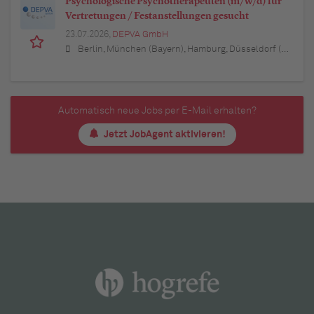
Psychologische Psychotherapeuten (m/w/d) für
Vertretungen / Festanstellungen gesucht
23.07.2026,
DEPVA GmbH
Berlin, München (Bayern), Hamburg, Düsseldorf (Nordrhein-Westfalen), Köln (Nordrhein-Westfalen), Essen (Nordrhein-Westfalen), Dortmund (Nordrhein-Westfalen), Stuttgart (Baden-Württemberg), Heilbronn (Baden-Württemberg), Hannover (Niedersachsen), Rostock (Mecklenburg-Vorpommern), Kiel (Schleswig-Holstein), Augsburg (Bayern), Nürnberg (Bayern), Frankfurt am Main (Hessen), Bremen, Schwerin (Mecklenburg-Vorpommern), Mainz (Rheinland-Pfalz), Saarbrücken (Saarland), Dresden (Sachsen), Magdeburg (Sachsen-Anhalt), Potsdam (Brandenburg), Erfurt (Thüringen), Würzburg (Bayern), Heilbronn (Baden-Württemberg), Leipzig (Sachsen)
Automatisch neue Jobs per E-Mail erhalten?
Jetzt JobAgent aktivieren!