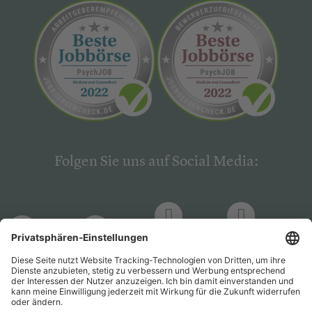
Folgen Sie uns auf Social Media:
LinkedIn
Facebook
LinkedIn
Facebook
Hogrefe
Hogrefe
PsychJOB
PsychJOB
Verlag
Verlag