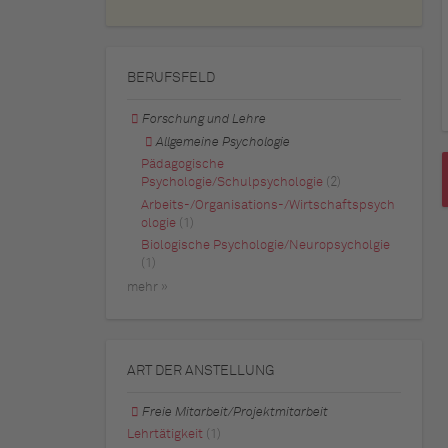
BERUFSFELD
Forschung und Lehre
Allgemeine Psychologie
Pädagogische
Psychologie/Schulpsychologie
(2)
Arbeits-/Organisations-/Wirtschaftspsych
ologie
(1)
Biologische Psychologie/Neuropsycholgie
(1)
mehr »
ART DER ANSTELLUNG
Freie Mitarbeit/Projektmitarbeit
Lehrtätigkeit
(1)