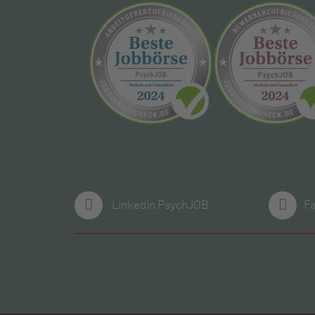
LinkedIn PsychJOB
F