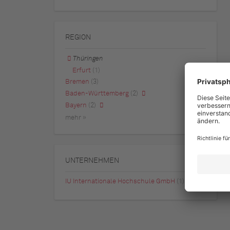
REGION
Thüringen
Erfurt
(1)
Bremen
(3)
Baden-Württemberg
(2)
Bayern
(2)
mehr »
UNTERNEHMEN
IU Internationale Hochschule GmbH
(1)