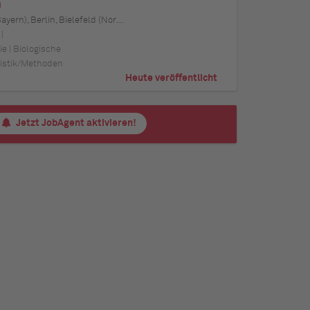
H
in-Westfalen), Leipzig (Sachsen), Lübeck (Schleswig-Holstein), München (Bayern), Mannheim (Baden-Württemberg), München (Bayern), Münster (Nordrhein-Westfalen), Nürnberg (Bayern), Regensburg (Bayern), Rostock (Mecklenburg-Vorpommern), Stuttgart (Baden-Württemberg), Ulm (Baden-Württemberg), Wuppertal (Nordrhein-Westfalen)
|
e | Biologische
tistik/Methoden
Heute veröffentlicht
Jetzt JobAgent aktivieren!