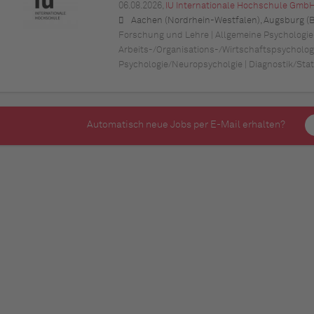
06.08.2026,
IU Internationale Hochschule Gmb
Aachen (Nordrhein-Westfalen), Augsburg (Bayern), Berlin, Bielefeld (Nordrhein-Westfalen), Bochum (Nordrhein-Westfalen), Bonn (Nordrhein-Westfalen), Braunschweig (Niedersachsen), Bremen, Dortmund (Nordrhein-Westfalen), Dresden (Sachsen), Duisburg (Nordrhein-Westfalen), Düsseldorf (Nordrhein-Westfalen), Erfurt (Thüringen), Essen (Nordrhein-Westfalen), Freiburg im Breisgau (Baden-Württemberg), Hamburg, Hannover (Niedersachsen), Karlsruhe (Baden-Württemberg), Kiel (Schleswig-Holstein), Köln (Nordrhe
Forschung und Lehre | Allgemeine Psychologie 
Arbeits-/Organisations-/Wirtschaftspsychologi
Psychologie/Neuropsycholgie | Diagnostik/Sta
Automatisch neue Jobs per E-Mail erhalten?