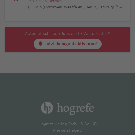
29.07.2026,
Beavivo
Köln (Nordrhein-Westfalen), Berlin, Hamburg, 25421 Pinneberg (Schleswig-Holstein), Wedel (Schleswig-Holstein), Elmshorn (Schleswig-Holstein), 25451 Quickborn (Schleswig-Holstein), 24568 Kaltenkirchen (Schleswig-Holstein), 25436 Uetersen (Schleswig-Holstein), Ahrensburg (Schleswig-Holstein), 22941 Bargteheide (Schleswig-Holstein), 21465 Reinbek (Schleswig-Holstein), 21614 Buxtehude (Niedersachsen), Stade (Niedersachsen), 21244 Buchholz in der Nordheide (Niedersachsen), 21423 Winsen (Luhe) (Niedersachsen), Seevetal (Niedersachsen), Lüneburg (Niedersachsen), Potsdam (Brandenburg), Bernau bei Berlin (Brandenburg), 14974 Ludwigsfelde (Brandenburg), Falkensee (Brandenburg), Königs Wusterhausen (Brandenburg), Bonn (Nordrhein-Westfalen), Düsseldorf (Nordrhein-Westfalen), Leverkusen (Nordrhein-Westfalen), Bergisch Gladbach (Nordrhein-Westfalen), 53721 Siegburg (Nordrhein-Westfalen), 50259 Pulheim (Nordrhein-Westfalen), 50226 Frechen (Nordrhein-Westfalen), 53332 Bornheim (Nordrhein-Westfalen), 50389 Wesseling (Nordrhein-Westfalen), Hürth (Nordrhein-Westfalen), 50321 Brühl (Nordrhein-Westfalen)
Automatisch neue Jobs per E-Mail erhalten?
Jetzt JobAgent aktivieren!
Hogrefe Verlag GmbH & Co. KG
Merkelstraße 3