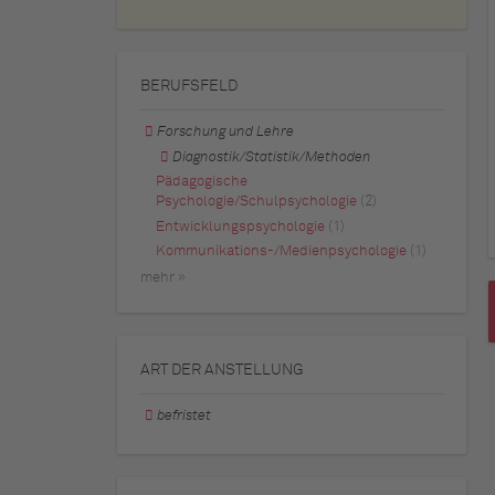
BERUFSFELD
Forschung und Lehre
Diagnostik/Statistik/Methoden
Pädagogische
Psychologie/Schulpsychologie
(2)
Entwicklungspsychologie
(1)
Kommunikations-/Medienpsychologie
(1)
mehr »
ART DER ANSTELLUNG
befristet