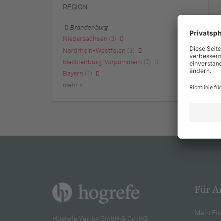
REGION
Brandenburg
Niedersachsen
(3)
Nordrhein-Westfalen
(3)
Mecklenburg-Vorpommern
(2)
Bayern
(1)
mehr »
Für A
Mein Fir
Hogrefe Verlag GmbH & Co. KG