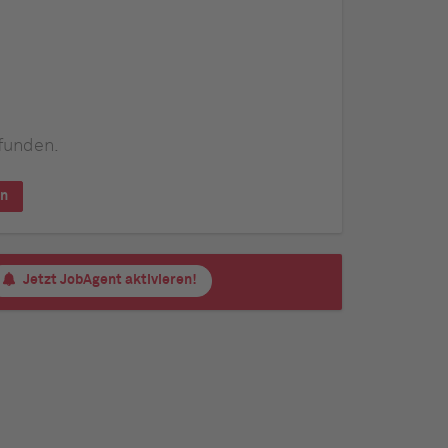
funden.
en
Jetzt JobAgent aktivieren!