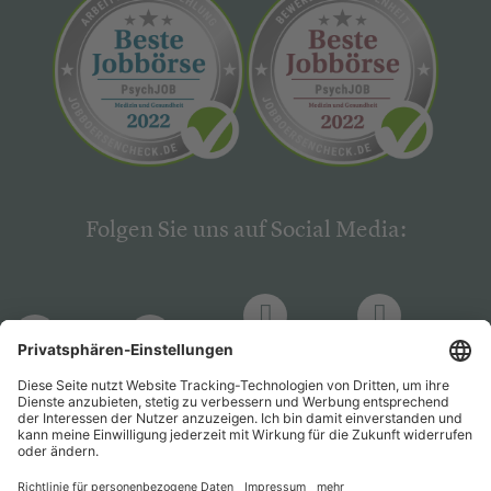
Folgen Sie uns auf Social Media:
LinkedIn
Facebook
LinkedIn
Facebook
Hogrefe
Hogrefe
PsychJOB
PsychJOB
Verlag
Verlag