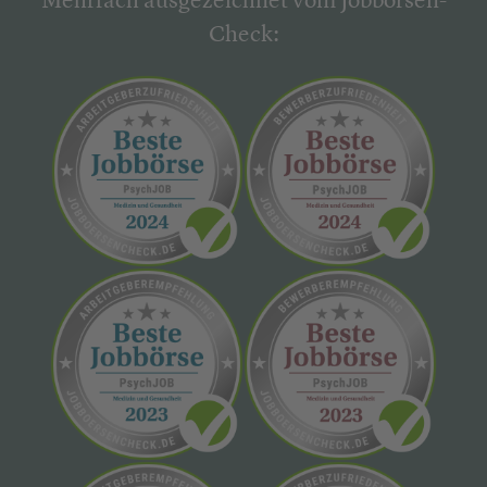
Mehrfach ausgezeichnet vom Jobbörsen-
Check: