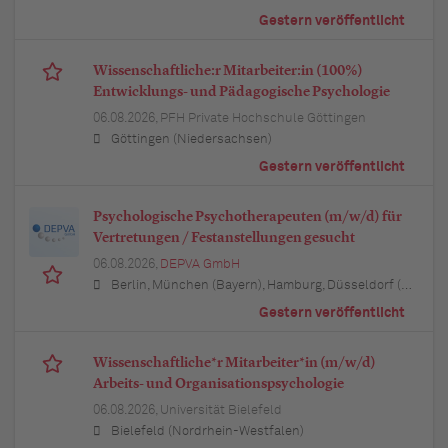
Gestern veröffentlicht
Wissenschaftliche:r Mitarbeiter:in (100%)
Entwicklungs- und Pädagogische Psychologie
06.08.2026,
PFH Private Hochschule Göttingen
Göttingen (Niedersachsen)
Gestern veröffentlicht
Psychologische Psychotherapeuten (m/w/d) für
Vertretungen / Festanstellungen gesucht
06.08.2026,
DEPVA GmbH
Berlin, München (Bayern), Hamburg, Düsseldorf (Nordrhein-Westfalen), Köln (Nordrhein-Westfalen), Essen (Nordrhein-Westfalen), Dortmund (Nordrhein-Westfalen), Stuttgart (Baden-Württemberg), Heilbronn (Baden-Württemberg), Hannover (Niedersachsen), Rostock (Mecklenburg-Vorpommern), Kiel (Schleswig-Holstein), Augsburg (Bayern), Nürnberg (Bayern), Frankfurt am Main (Hessen), Bremen, Schwerin (Mecklenburg-Vorpommern), Mainz (Rheinland-Pfalz), Saarbrücken (Saarland), Dresden (Sachsen), Magdeburg (Sachsen-Anhalt), Potsdam (Brandenburg), Erfurt (Thüringen), Würzburg (Bayern), Heilbronn (Baden-Württemberg), Leipzig (Sachsen)
Gestern veröffentlicht
Wissenschaftliche*r Mitarbeiter*in (m/w/d)
Arbeits- und Organisationspsychologie
06.08.2026,
Universität Bielefeld
Bielefeld (Nordrhein-Westfalen)