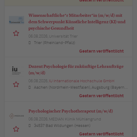
Gestern veröffentlicht
Wissenschaftliche*r Mitarbeiter*in (m/w/d) mit
dem Schwerpunkt Künstliche Intelligenz (KI) und
psychische Gesundheit
06.08.2026,
Universität Trier
Trier (Rheinland-Pfalz)
Gestern veröffentlicht
Dozent Psychologie für zukünftige Lehraufträge
(m/w/d)
06.08.2026,
IU Internationale Hochschule GmbH
Aachen (Nordrhein-Westfalen), Augsburg (Bayern), Berlin, Bielefeld (Nordrhein-Westfalen), Bochum (Nordrhein-Westfalen), Bonn (Nordrhein-Westfalen), Braunschweig (Niedersachsen), Bremen, Dortmund (Nordrhein-Westfalen), Dresden (Sachsen), Duisburg (Nordrhein-Westfalen), Düsseldorf (Nordrhein-Westfalen), Erfurt (Thüringen), Essen (Nordrhein-Westfalen), Freiburg im Breisgau (Baden-Württemberg), Hamburg, Hannover (Niedersachsen), Karlsruhe (Baden-Württemberg), Kiel (Schleswig-Holstein), Köln (Nordrhein-Westfalen), Leipzig (Sachsen), Lübeck (Schleswig-Holstein), München (Bayern), Mannheim (Baden-Württemberg), München (Bayern), Münster (Nordrhein-Westfalen), Nürnberg (Bayern), Regensburg (Bayern), Rostock (Mecklenburg-Vorpommern), Stuttgart (Baden-Württemberg), Ulm (Baden-Württemberg), Wuppertal (Nordrhein-Westfalen)
Gestern veröffentlicht
Psychologischer Psychotherapeut (m/w/d)
06.08.2026,
MEDIAN Klinik Mühlengrund
34537 Bad Wildungen (Hessen)
Gestern veröffentlicht