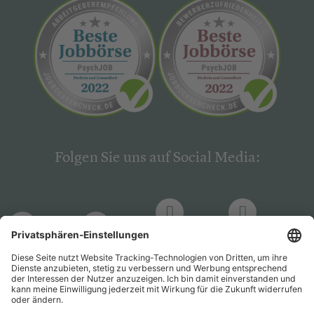
Folgen Sie uns auf Social Media:
LinkedIn
Facebook
LinkedIn
Facebook
Hogrefe
Hogrefe
PsychJOB
PsychJOB
Verlag
Verlag