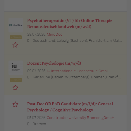
Psychotherapeut:in (VT) für Online-Therapie
Remote deutschlandweit (m/w/d)
29.07.2026,
MindDoc
Top Job
Deutschland, Leipzig (Sachsen), Frankfurt am Main (Hessen), Stuttgart (Baden-Württemberg), München (Bayern), Berlin, Hamburg, Nürnberg (Bayern), Thüringen, Essen (Nordrhein-Westfalen), Köln (Nordrhein-Westfalen), Bremen, Lübeck (Schleswig-Holstein), Bonn (Nordrhein-Westfalen), Trier (Rheinland-Pfalz), Dresden (Sachsen), Erfurt (Thüringen), Dortmund (Nordrhein-Westfalen), Bayern, Düsseldorf (Nordrhein-Westfalen), Kiel (Schleswig-Holstein), Münster (Nordrhein-Westfalen), Sachsen, Sachsen-Anhalt, Baden-Württemberg, Brandenburg, Bremen, Hamburg, Hessen, Mecklenburg-Vorpommern, Niedersachsen, Nordrhein-Westfalen, Rheinland-Pfalz, Saarland, Schleswig-Holstein
Dozent Psychologie (m/w/d)
09.07.2026,
IU Internationale Hochschule GmbH
Karlsruhe (Baden-Württemberg), Bremen, Frankfurt am Main (Hessen), Augsburg (Bayern), Dresden (Sachsen), Bielefeld (Nordrhein-Westfalen), Düsseldorf (Nordrhein-Westfalen), Hannover (Niedersachsen), Dortmund (Nordrhein-Westfalen), Münster (Nordrhein-Westfalen), Hamburg, Stuttgart (Baden-Württemberg), Ulm (Baden-Württemberg), Kassel (Hessen), Essen (Nordrhein-Westfalen), München (Bayern), Köln (Nordrhein-Westfalen), Mannheim (Baden-Württemberg)
Top Job
Post-Doc OR PhD Candidate (m/f/d): General
Psychology / Cognitive Psychology
05.07.2026,
Constructor University Bremen gGmbH
Bremen