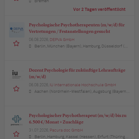
Bremen
Vor 2 Tagen veröffentlicht
Psychologische Psychotherapeuten (m/w/d) für
Vertretungen / Festanstellungen gesucht
06.08.2026,
DEPVA GmbH
Berlin, München (Bayern), Hamburg, Düsseldorf (Nordrhein-Westfalen), Köln (Nordrhein-Westfalen), Essen (Nordrhein-Westfalen), Dortmund (Nordrhein-Westfalen), Stuttgart (Baden-Württemberg), Heilbronn (Baden-Württemberg), Hannover (Niedersachsen), Rostock (Mecklenburg-Vorpommern), Kiel (Schleswig-Holstein), Augsburg (Bayern), Nürnberg (Bayern), Frankfurt am Main (Hessen), Bremen, Schwerin (Mecklenburg-Vorpommern), Mainz (Rheinland-Pfalz), Saarbrücken (Saarland), Dresden (Sachsen), Magdeburg (Sachsen-Anhalt), Potsdam (Brandenburg), Erfurt (Thüringen), Würzburg (Bayern), Heilbronn (Baden-Württemberg), Leipzig (Sachsen)
Dozent Psychologie für zukünftige Lehraufträge
(m/w/d)
06.08.2026,
IU Internationale Hochschule GmbH
Aachen (Nordrhein-Westfalen), Augsburg (Bayern), Berlin, Bielefeld (Nordrhein-Westfalen), Bochum (Nordrhein-Westfalen), Bonn (Nordrhein-Westfalen), Braunschweig (Niedersachsen), Bremen, Dortmund (Nordrhein-Westfalen), Dresden (Sachsen), Duisburg (Nordrhein-Westfalen), Düsseldorf (Nordrhein-Westfalen), Erfurt (Thüringen), Essen (Nordrhein-Westfalen), Freiburg im Breisgau (Baden-Württemberg), Hamburg, Hannover (Niedersachsen), Karlsruhe (Baden-Württemberg), Kiel (Schleswig-Holstein), Köln (Nordrhein-Westfalen), Leipzig (Sachsen), Lübeck (Schleswig-Holstein), München (Bayern), Mannheim (Baden-Württemberg), München (Bayern), Münster (Nordrhein-Westfalen), Nürnberg (Bayern), Regensburg (Bayern), Rostock (Mecklenburg-Vorpommern), Stuttgart (Baden-Württemberg), Ulm (Baden-Württemberg), Wuppertal (Nordrhein-Westfalen)
Psychologischer Psychotherapeut (m/w/d) bis zu
6.500 €/Monat + Zuschläge
31.07.2026,
Pacura doc GmbH
Berlin, Hamburg, Kassel (Hessen), Erfurt (Thüringen), München (Bayern), Köln (Nordrhein-Westfalen), Frankfurt am Main (Hessen), Stuttgart (Baden-Württemberg), Düsseldorf (Nordrhein-Westfalen), Leipzig (Sachsen), Dortmund (Nordrhein-Westfalen), Essen (Nordrhein-Westfalen), Bremen, Dresden (Sachsen), Hannover (Niedersachsen), Nürnberg (Bayern), Wuppertal (Nordrhein-Westfalen), Bielefeld (Nordrhein-Westfalen), Bonn (Nordrhein-Westfalen), Mannheim (Baden-Württemberg), Karlsruhe (Baden-Württemberg), Münster (Nordrhein-Westfalen), Augsburg (Bayern), Aachen (Nordrhein-Westfalen), Kiel (Schleswig-Holstein), Magdeburg (Sachsen-Anhalt), Freiburg im Breisgau (Baden-Württemberg), Würzburg (Bayern), Regensburg (Bayern)