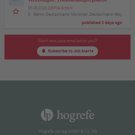
Vertretungen / Festanstellungen gesucht
06.08.2026,
DEPVA GmbH
Berlin, Deutschland, München, Deutschland (Bayern), Hamburg, Deutschland, Düsseldorf, Deutschland (Nordrhein-Westfalen), Köln, Deutschland (Nordrhein-Westfalen), Essen, Deutschland (Nordrhein-Westfalen), Dortmund, Deutschland (Nordrhein-Westfalen), Stuttgart, Deutschland (Baden-Württemberg), Heilbronn, Deutschland (Baden-Württemberg), Hannover, Deutschland (Niedersachsen), Rostock, Deutschland (Mecklenburg-Vorpommern), Kiel, Deutschland (Schleswig-Holstein), Augsburg, Deutschland (Bayern), Nürnberg, Deutschland (Bayern), Frankfurt am Main, Deutschland (Hessen), Bremen, Deutschland, Schwerin, Deutschland (Mecklenburg-Vorpommern), Mainz, Deutschland (Rheinland-Pfalz), Saarbrücken, Deutschland (Saarland), Dresden, Deutschland (Sachsen), Magdeburg, Deutschland (Sachsen-Anhalt), Potsdam, Deutschland (Brandenburg), Erfurt, Deutschland (Thüringen), Würzburg, Deutschland (Bayern), Heilbronn, Deutschland (Baden-Württemberg), Leipzig, Deutschland (Sachsen)
published 2 days ago
Want new jobs emailed to you?
Subscribe to Job Alerts
Hogrefe Verlag GmbH & Co. KG