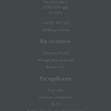
Merkelstraße 3
37085 Göttingen
Germany
+49 551 999 50 0
info@psychjob.eu
For recruiters
Company Profile
Manage jobs vacancies
Search CVs
For applicants
Find Jobs
Discover Companies
My CV