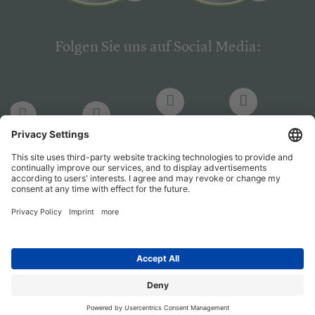
Folgen Sie uns auf Social Media:
LinkedIn
Facebook
LinkedIn
Facebook
Hogrefe
Hogrefe
PsychJOB
PsychJOB
Verlag
Verlag
Entwickelt durch
Jobiqo