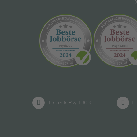
LinkedIn PsychJOB
F