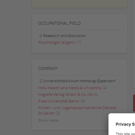
OCCUPATIONAL FIELD
Research and Education
Psychologie (allgem.)
(1)
COMPANY
Universitätsklinikum Hamburg-Eppendorf
HMU Health and Medical University
(4)
Hogrefe Verlag GmbH & Co. KG
(4)
Freie Universität Berlin
(3)
Kinder- und Jugendpsychiatrische Dienste
St.Gallen
(3)
Show more