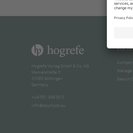
For re
Company
Hogrefe Verlag GmbH & Co. KG
Manage 
Merkelstraße 3
37085 Göttingen
Search 
Germany
+49 551 999 50 0
info@psychjob.eu