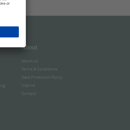
About
About us
Terms & Conditions
Data Protection Policy
log
Imprint
Contact