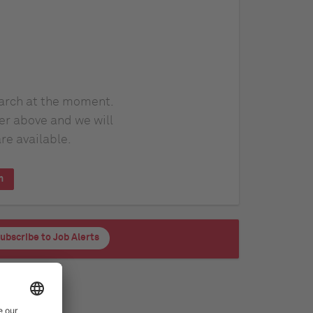
earch at the moment.
er above and we will
re available.
h
ubscribe to Job Alerts