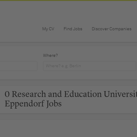
My CV
Find Jobs
Discover Companies
Where?
0 Research and Education Univers
Eppendorf Jobs