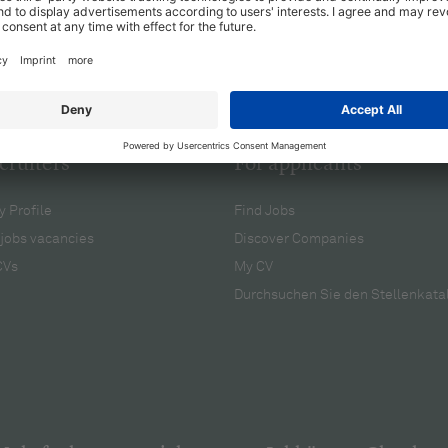
cruiters
For applicants
 Profile
Find Jobs
jobs vacancies
Discover Companies
CVs
My CV
Durchsuchen Sie den Stellenkata