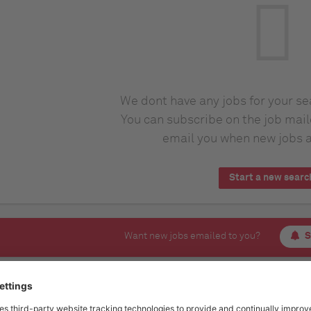
We dont have any jobs for your s
You can subscribe on the job mail
email you when new jobs a
Start a new searc
Want new jobs emailed to you?
S