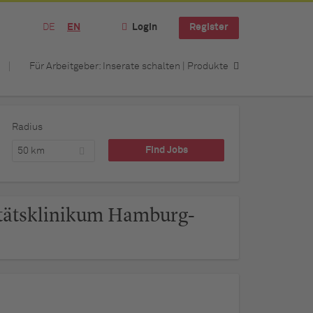
DE
EN
Login
Register
Für Arbeitgeber: Inserate schalten | Produkte
Radius
50 km
itätsklinikum Hamburg-