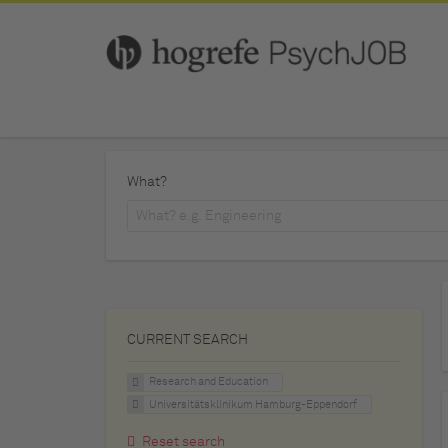
What?
CURRENT SEARCH
Research and Education
Universitätsklinikum Hamburg-Eppendorf
Reset search