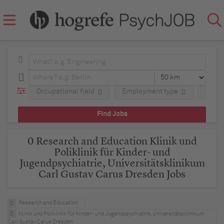
Occupational field
Employment type
Comp
0 Research and Education Klinik und
Poliklinik für Kinder- und
Jugendpsychiatrie, Universitätsklinikum
Carl Gustav Carus Dresden Jobs
Research and Education
Klinik und Poliklinik für Kinder- und Jugendpsychiatrie, Universitätsklinikum
Carl Gustav Carus Dresden