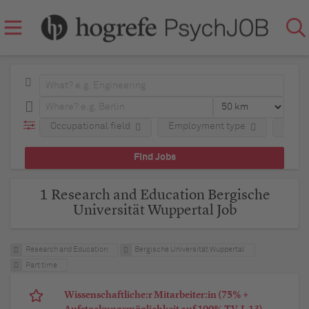
Occupational field
Employment type
Comp
1 Research and Education Bergische
Universität Wuppertal Job
Research and Education
Bergische Universität Wuppertal
Part time
Wissenschaftliche:r Mitarbeiter:in (75% +