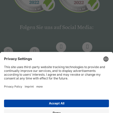
Folgen Sie uns auf Social Media:
LinkedIn
Facebook
LinkedIn
Facebook
Hogrefe
Hogrefe
PsychJOB
PsychJOB
Verlag
Verlag