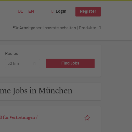
DE
EN
Login
Register
Für Arbeitgeber: Inserate schalten | Produkte
Radius
50 km
time Jobs in München
 für Vertretungen /