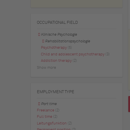
OCCUPATIONAL FIELD
Klinische Psychologie
Rehabilitationspsychologie
Psychotherapy
(5)
Child and adolescent psychotherapy
(3)
Addiction therapy
(2)
Show more
EMPLOYMENT TYPE
Part time
Freelance
(2)
Full time
(2)
Leitungsfunktion
(2)
Permanent position
(2)