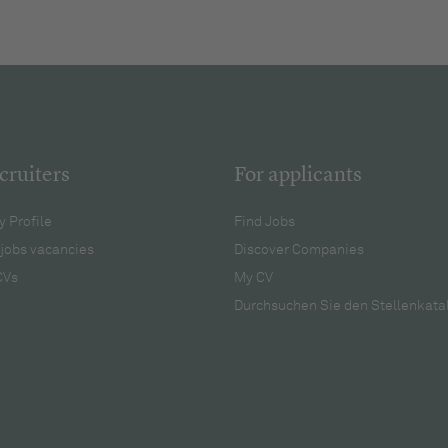
cruiters
For applicants
 Profile
Find Jobs
jobs vacancies
Discover Companies
CVs
My CV
Durchsuchen Sie den Stellenkata