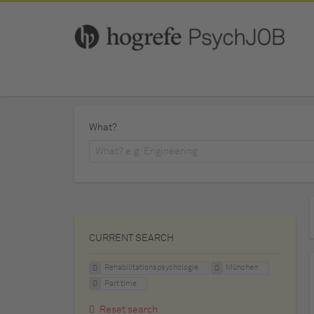
What?
CURRENT SEARCH
Rehabilitationspsychologie
München
Part time
Reset search