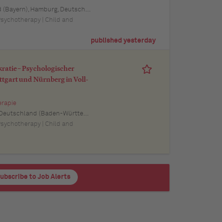
tschland, Schwerin, Deutschland (Mecklenburg-Vorpommern), Mainz, Deutschland (Rheinland-Pfalz), Saarbrücken, Deutschland (Saarland), Dresden, Deutschland (Sachsen), Magdeburg, Deutschland (Sachsen-Anhalt), Potsdam, Deutschland (Brandenburg), Erfurt, Deutschland (Thüringen), Würzburg, Deutschland (Bayern), Heilbronn, Deutschland (Baden-Württemberg), Leipzig, Deutschland (Sachsen)
 Psychotherapy | Child and
published yesterday
kratie – Psychologischer
tgart und Nürnberg in Voll-
erapie
schland (Baden-Württemberg), Pforzheim, Deutschland (Baden-Württemberg), Offenburg, Deutschland (Baden-Württemberg), Göppingen, Deutschland (Baden-Württemberg), Baden-Baden, Deutschland (Baden-Württemberg), Heidenheim an der Brenz, Deutschland (Baden-Württemberg), Ingolstadt, Deutschland (Bayern), Erlangen, Deutschland (Bayern), Regensburg, Deutschland (Bayern), Bamberg, Deutschland (Bayern), Bayreuth, Deutschland (Bayern)
 Psychotherapy | Child and
ubscribe to Job Alerts