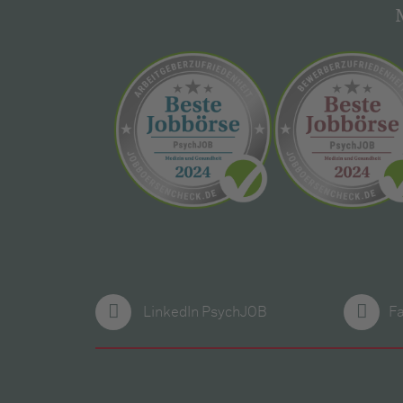
LinkedIn PsychJOB
F