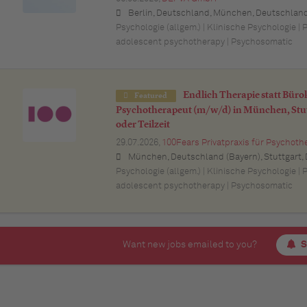
Berlin, Deutschland, München, Deutschland (Bayern), Hamburg, Deutschland, Düsseldorf, Deutschland (Nordrhein-Westfalen), Köln, Deutschland (Nordrhein-Westfalen), Essen, Deutschland (Nordrhein-Westfalen), Dortmund, Deutschland (Nordrhein-Westfalen), Stuttgart, Deutschland (Baden-Württemberg), Heilbronn, Deutschland (Baden-Württemberg), Hannover, Deutschland (Niedersachsen), Rostock, Deutschland (Mecklenburg-Vorpommern), Kiel, Deutschland (Schleswig-Holstein), Augsburg, Deutschland (Bayern), Nürnberg, Deutschland (Bayern), Frankfurt am Main, Deutschland (Hessen), Bremen, Deu
Psychologie (allgem.) | Klinische Psychologie |
adolescent psychotherapy | Psychosomatic
Endlich Therapie statt Büro
Featured
Psychotherapeut (m/w/d) in München, Stut
oder Teilzeit
29.07.2026,
100Fears Privatpraxis für Psychoth
München, Deutschland (Bayern), Stuttgart, Deutschland (Baden-Württemberg), Nürnberg, Deutschland (Bayern), Esslingen am Neckar, Deutschland (Baden-Württemberg), Ludwigsburg, Deutschland (Baden-Württemberg), Sindelfingen, Deutschland (Baden-Württemberg), Böblingen, Deutschland (Baden-Württemberg), Waiblingen, Deutschland (Baden-Württemberg), Heilbronn, Deutschland (Baden-Württemberg), Reutlingen, Deutschland (Baden-Württemberg), Tübingen, Deutschland (Baden-Württemberg), Aalen, Deutschland (Baden-Württemberg), Schwäbisch Gmünd, Deutschland (Baden-Württemberg), Karlsruhe, Deutschland (Baden-Württemberg), Mannheim, Deutschland (Baden-Württemberg), Ulm, Deut
Psychologie (allgem.) | Klinische Psychologie |
adolescent psychotherapy | Psychosomatic
Want new jobs emailed to you?
S