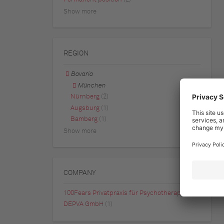
Show more
REGION
Bavaria
München
Nürnberg
(2)
Augsburg
(1)
Bamberg
(1)
Show more
COMPANY
100Fears Privatpraxis für Psychotherapie
(1)
DEPVA GmbH
(1)