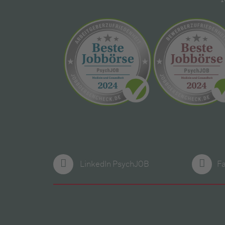
LinkedIn PsychJOB
F