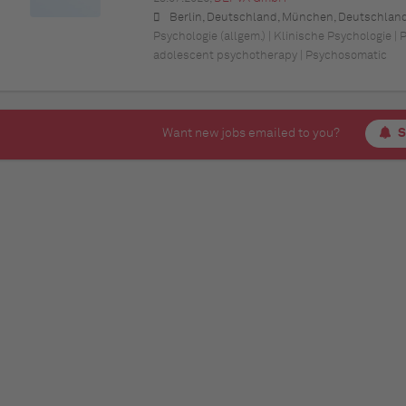
Berlin, Deutschland, München, Deutschland (Bayern), Hamburg, Deutschland, Düsseldorf, Deutschland (Nordrhein-Westfalen), Köln, Deutschland (Nordrhein-Westfalen), Essen, Deutschland (Nordrhein-Westfalen), Dortmund, Deutschland (Nordrhein-Westfalen), Stuttgart, Deutschland (Baden-Württemberg), Heilbronn, Deutschland (Baden-Württemberg), Hannover, Deutschland (Niedersachsen), Rostock, Deutschland (Mecklenburg-Vorpommern), Kiel, Deutschland (Schleswig-Holstein), Augsburg, Deutschland (Bayern), Nürnberg, Deutschland (Bayern), Frankfurt am Main, Deutschland (Hessen), Bremen, Deu
Psychologie (allgem.) | Klinische Psychologie |
adolescent psychotherapy | Psychosomatic
Want new jobs emailed to you?
S