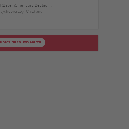
tschland, Schwerin, Deutschland (Mecklenburg-Vorpommern), Mainz, Deutschland (Rheinland-Pfalz), Saarbrücken, Deutschland (Saarland), Dresden, Deutschland (Sachsen), Magdeburg, Deutschland (Sachsen-Anhalt), Potsdam, Deutschland (Brandenburg), Erfurt, Deutschland (Thüringen), Würzburg, Deutschland (Bayern), Heilbronn, Deutschland (Baden-Württemberg), Leipzig, Deutschland (Sachsen)
 Psychotherapy | Child and
ubscribe to Job Alerts