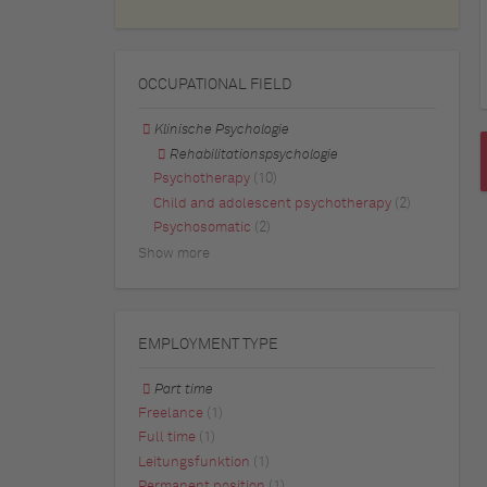
OCCUPATIONAL FIELD
Klinische Psychologie
Rehabilitationspsychologie
Psychotherapy
(10)
Child and adolescent psychotherapy
(2)
Psychosomatic
(2)
Show more
EMPLOYMENT TYPE
Part time
Freelance
(1)
Full time
(1)
Leitungsfunktion
(1)
Permanent position
(1)