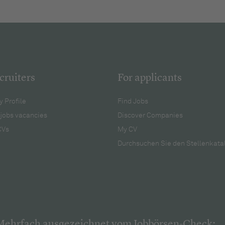
cruiters
For applicants
 Profile
Find Jobs
jobs vacancies
Discover Companies
CVs
My CV
Durchsuchen Sie den Stellenkata
Mehrfach ausgezeichnet vom Jobbörsen-Check: