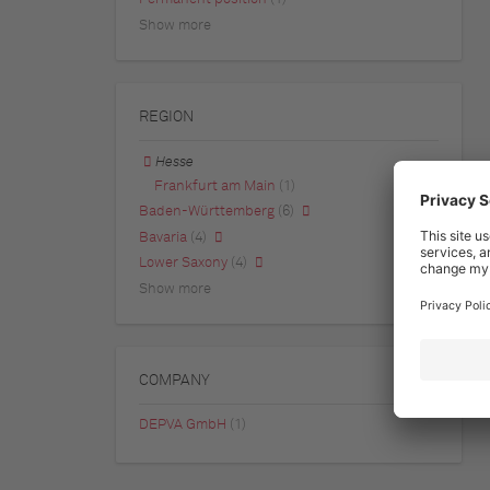
Show more
REGION
Hesse
Frankfurt am Main
(1)
Baden-Württemberg
(6)
Bavaria
(4)
Lower Saxony
(4)
Show more
COMPANY
DEPVA GmbH
(1)