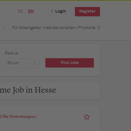
DE
EN
Login
Register
Für Arbeitgeber: Inserate schalten | Produkte
Radius
50 km
ime Job in Hesse
 für Vertretungen /