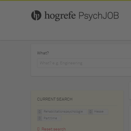
What?
CURRENT SEARCH
Rehabilitationspsychologie
Hesse
Part time
Reset search