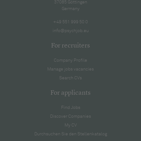
37085 Göttingen
Germany
+49 551 999 50 0
info@psychjob.eu
For recruiters
Company Profile
Manage jobs vacancies
Search CVs
For applicants
Find Jobs
Discover Companies
My CV
Durchsuchen Sie den Stellenkatalog