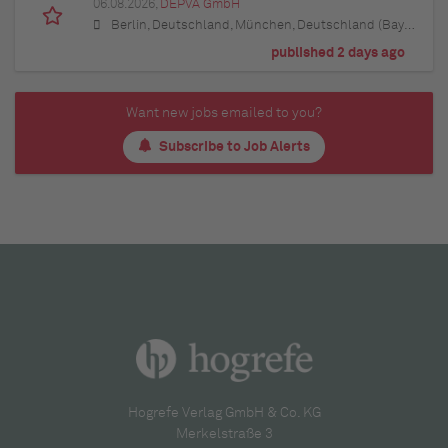
06.08.2026,
DEPVA GmbH
Berlin, Deutschland, München, Deutschland (Bayern), Hamburg, Deutschland, Düsseldorf, Deutschland (Nordrhein-Westfalen), Köln, Deutschland (Nordrhein-Westfalen), Essen, Deutschland (Nordrhein-Westfalen), Dortmund, Deutschland (Nordrhein-Westfalen), Stuttgart, Deutschland (Baden-Württemberg), Heilbronn, Deutschland (Baden-Württemberg), Hannover, Deutschland (Niedersachsen), Rostock, Deutschland (Mecklenburg-Vorpommern), Kiel, Deutschland (Schleswig-Holstein), Augsburg, Deutschland (Bayern), Nürnberg, Deutschland (Bayern), Frankfurt am Main, Deutschland (Hessen), Bremen, Deutschland, Schwerin, Deutschland (Mecklenburg-Vorpommern), Mainz, Deutschland (Rheinland-Pfalz), Saarbrücken, Deutschland (Saarland), Dresden, Deutschland (Sachsen), Magdeburg, Deutschland (Sachsen-Anhalt), Potsdam, Deutschland (Brandenburg), Erfurt, Deutschland (Thüringen), Würzburg, Deutschland (Bayern), Heilbronn, Deutschland (Baden-Württemberg), Leipzig, Deutschland (Sachsen)
published 2 days ago
Want new jobs emailed to you?
Subscribe to Job Alerts
Hogrefe Verlag GmbH & Co. KG
Merkelstraße 3