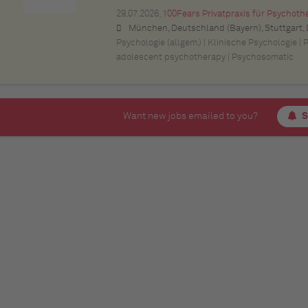
29.07.2026,
100Fears Privatpraxis für Psychoth
München, Deutschland (Bayern), Stuttgart, Deutschland (Baden-Württemberg), Nürnberg, Deutschland (Bayern), Esslingen am Neckar, Deutschland (Baden-Württemberg), Ludwigsburg, Deutschland (Baden-Württemberg), Sindelfingen, Deutschland (Baden-Württemberg), Böblingen, Deutschland (Baden-Württemberg), Waiblingen, Deutschland (Baden-Württemberg), Heilbronn, Deutschland (Baden-Württemberg), Reutlingen, Deutschland (Baden-Württemberg), Tübingen, Deutschland (Baden-Württemberg), Aalen, Deutschland (Baden-Württemberg), Schwäbisch Gmünd, Deutschland (Baden-Württemberg), Karlsruhe, Deutschland (Baden-Württemberg), Mannheim, Deutschland (Baden-Württemberg), Ulm, Deut
Psychologie (allgem.) | Klinische Psychologie |
adolescent psychotherapy | Psychosomatic
Want new jobs emailed to you?
S