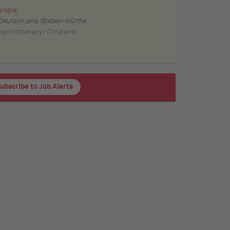
erapie
schland (Baden-Württemberg), Pforzheim, Deutschland (Baden-Württemberg), Offenburg, Deutschland (Baden-Württemberg), Göppingen, Deutschland (Baden-Württemberg), Baden-Baden, Deutschland (Baden-Württemberg), Heidenheim an der Brenz, Deutschland (Baden-Württemberg), Ingolstadt, Deutschland (Bayern), Erlangen, Deutschland (Bayern), Regensburg, Deutschland (Bayern), Bamberg, Deutschland (Bayern), Bayreuth, Deutschland (Bayern)
 Psychotherapy | Child and
ubscribe to Job Alerts