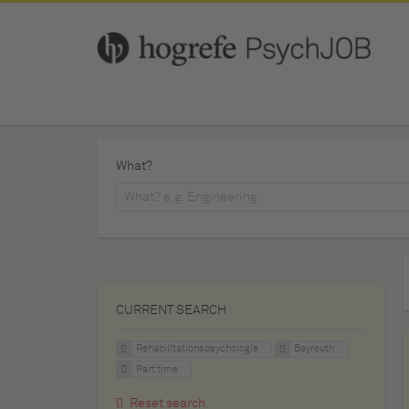
What?
CURRENT SEARCH
Rehabilitationspsychologie
Bayreuth
Part time
Reset search