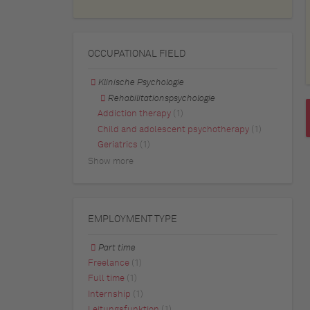
OCCUPATIONAL FIELD
Klinische Psychologie
Rehabilitationspsychologie
Addiction therapy
(1)
Child and adolescent psychotherapy
(1)
Geriatrics
(1)
Show more
EMPLOYMENT TYPE
Part time
Freelance
(1)
Full time
(1)
Internship
(1)
Leitungsfunktion
(1)