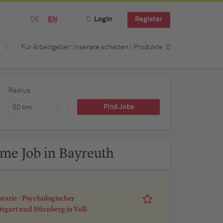
DE
EN
Login
Register
Für Arbeitgeber: Inserate schalten | Produkte
Radius
50 km
ime Job in Bayreuth
kratie – Psychologischer
tgart und Nürnberg in Voll-