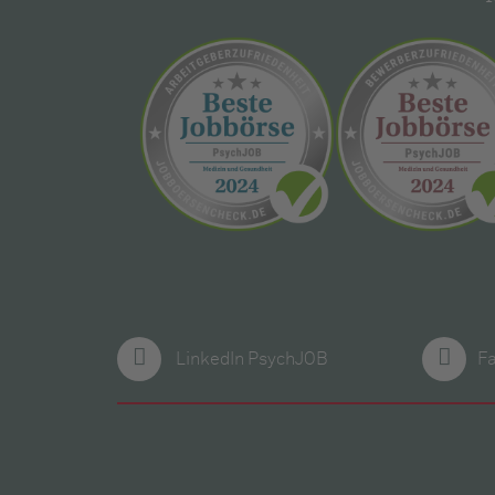
LinkedIn PsychJOB
F