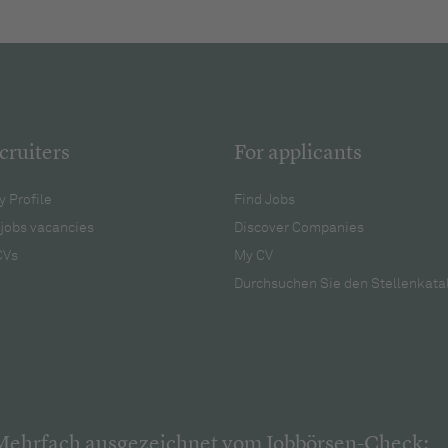
cruiters
For applicants
 Profile
Find Jobs
jobs vacancies
Discover Companies
CVs
My CV
Durchsuchen Sie den Stellenkata
Mehrfach ausgezeichnet vom Jobbörsen-Check: