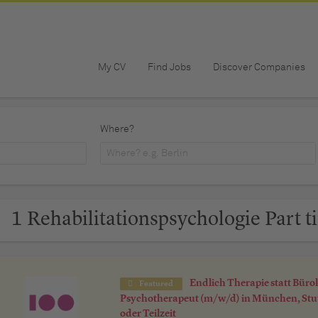
My CV
Find Jobs
Discover Companies
Where?
1 Rehabilitationspsychologie Part t
Endlich Therapie statt Büro
Featured
Psychotherapeut (m/w/d) in München, Stut
oder Teilzeit