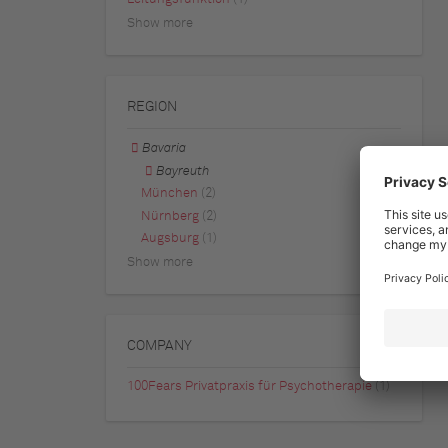
Show more
REGION
Bavaria
Bayreuth
München
(2)
Nürnberg
(2)
Augsburg
(1)
Show more
COMPANY
100Fears Privatpraxis für Psychotherapie
(1)