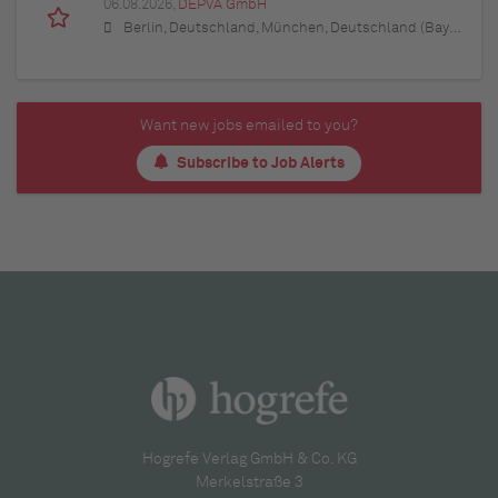
06.08.2026,
DEPVA GmbH
Berlin, Deutschland, München, Deutschland (Bayern), Hamburg, Deutschland, Düsseldorf, Deutschland (Nordrhein-Westfalen), Köln, Deutschland (Nordrhein-Westfalen), Essen, Deutschland (Nordrhein-Westfalen), Dortmund, Deutschland (Nordrhein-Westfalen), Stuttgart, Deutschland (Baden-Württemberg), Heilbronn, Deutschland (Baden-Württemberg), Hannover, Deutschland (Niedersachsen), Rostock, Deutschland (Mecklenburg-Vorpommern), Kiel, Deutschland (Schleswig-Holstein), Augsburg, Deutschland (Bayern), Nürnberg, Deutschland (Bayern), Frankfurt am Main, Deutschland (Hessen), Bremen, Deutschland, Schwerin, Deutschland (Mecklenburg-Vorpommern), Mainz, Deutschland (Rheinland-Pfalz), Saarbrücken, Deutschland (Saarland), Dresden, Deutschland (Sachsen), Magdeburg, Deutschland (Sachsen-Anhalt), Potsdam, Deutschland (Brandenburg), Erfurt, Deutschland (Thüringen), Würzburg, Deutschland (Bayern), Heilbronn, Deutschland (Baden-Württemberg), Leipzig, Deutschland (Sachsen)
Want new jobs emailed to you?
Subscribe to Job Alerts
Hogrefe Verlag GmbH & Co. KG
Merkelstraße 3