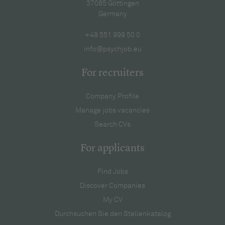
37085 Göttingen
Germany
+49 551 999 50 0
info@psychjob.eu
For recruiters
Company Profile
Manage jobs vacancies
Search CVs
For applicants
Find Jobs
Discover Companies
My CV
Durchsuchen Sie den Stellenkatalog