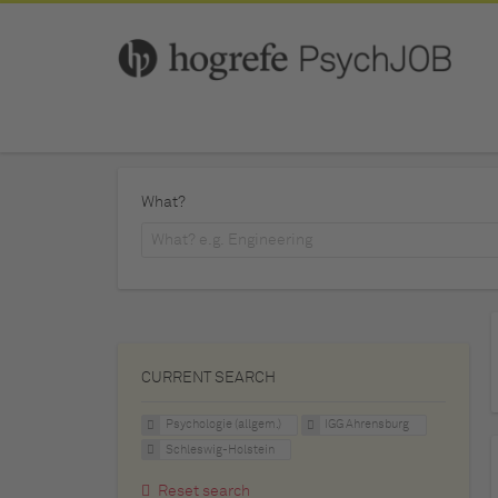
What?
CURRENT SEARCH
Psychologie (allgem.)
IGG Ahrensburg
Schleswig-Holstein
Reset search