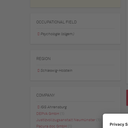
OCCUPATIONAL FIELD
Psychologie (allgem.)
REGION
Schleswig-Holstein
COMPANY
IGG Ahrensburg
DEPVA GmbH
(1)
Justizvollzugsanstalt Neumünster
(1)
Pacura doc GmbH
(1)