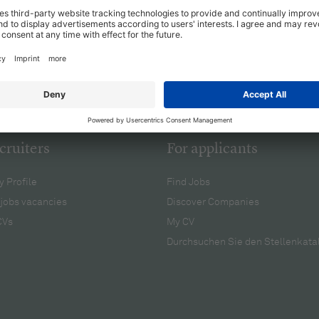
cruiters
For applicants
 Profile
Find Jobs
jobs vacancies
Discover Companies
CVs
My CV
Durchsuchen Sie den Stellenkata