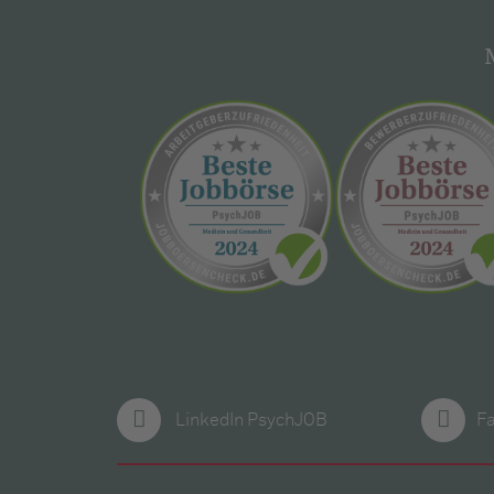
LinkedIn PsychJOB
F