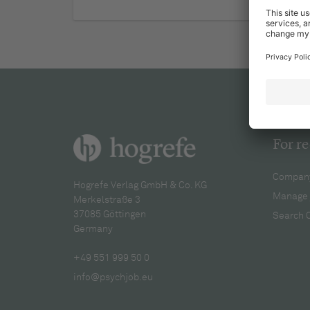
For re
Company
Hogrefe Verlag GmbH & Co. KG
Manage 
Merkelstraße 3
37085 Göttingen
Search 
Germany
+49 551 999 50 0
info@psychjob.eu