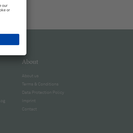
About
About us
Terms & Conditions
Data Protection Policy
log
Imprint
Contact