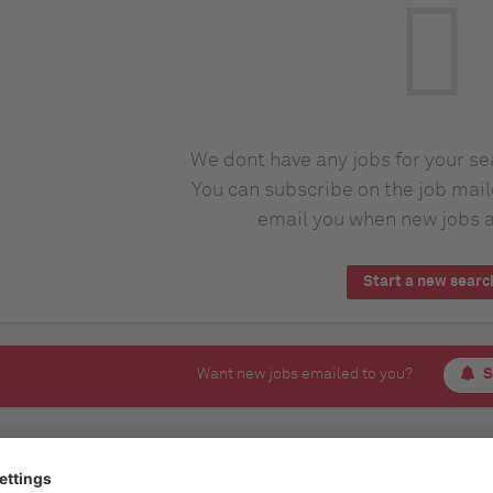
We dont have any jobs for your s
You can subscribe on the job mail
email you when new jobs a
Start a new searc
Want new jobs emailed to you?
S