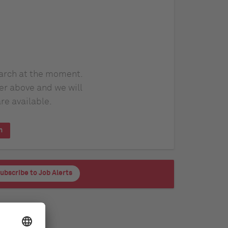
earch at the moment.
er above and we will
re available.
h
ubscribe to Job Alerts