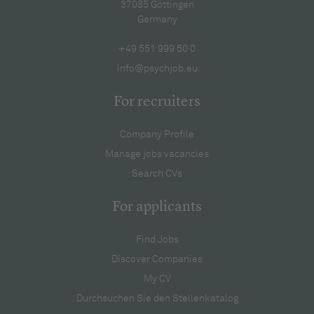
37085 Göttingen
Germany
+49 551 999 50 0
info@psychjob.eu
For recruiters
Company Profile
Manage jobs vacancies
Search CVs
For applicants
Find Jobs
Discover Companies
My CV
Durchsuchen Sie den Stellenkatalog