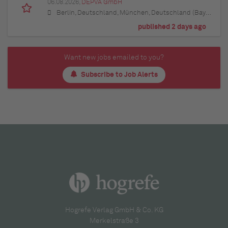
06.08.2026,
DEPVA GmbH
Berlin, Deutschland, München, Deutschland (Bayern), Hamburg, Deutschland, Düsseldorf, Deutschland (Nordrhein-Westfalen), Köln, Deutschland (Nordrhein-Westfalen), Essen, Deutschland (Nordrhein-Westfalen), Dortmund, Deutschland (Nordrhein-Westfalen), Stuttgart, Deutschland (Baden-Württemberg), Heilbronn, Deutschland (Baden-Württemberg), Hannover, Deutschland (Niedersachsen), Rostock, Deutschland (Mecklenburg-Vorpommern), Kiel, Deutschland (Schleswig-Holstein), Augsburg, Deutschland (Bayern), Nürnberg, Deutschland (Bayern), Frankfurt am Main, Deutschland (Hessen), Bremen, Deutschland, Schwerin, Deutschland (Mecklenburg-Vorpommern), Mainz, Deutschland (Rheinland-Pfalz), Saarbrücken, Deutschland (Saarland), Dresden, Deutschland (Sachsen), Magdeburg, Deutschland (Sachsen-Anhalt), Potsdam, Deutschland (Brandenburg), Erfurt, Deutschland (Thüringen), Würzburg, Deutschland (Bayern), Heilbronn, Deutschland (Baden-Württemberg), Leipzig, Deutschland (Sachsen)
published 2 days ago
Want new jobs emailed to you?
Subscribe to Job Alerts
Hogrefe Verlag GmbH & Co. KG
Merkelstraße 3