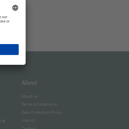
About
About us
Terms & Conditions
Data Protection Policy
log
Imprint
Contact