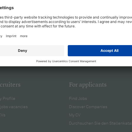
cruiters
For applicants
 Profile
Find Jobs
jobs vacancies
Discover Companies
CVs
My CV
Durchsuchen Sie den Stellenkata