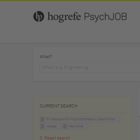
What?
CURRENT SEARCH
Privatpraxis für Psychotherapie Linda Schnur
Hesse
Part time
Reset search