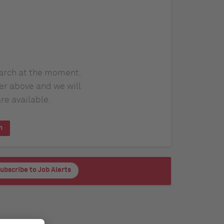
earch at the moment.
er above and we will
re available.
h
ubscribe to Job Alerts