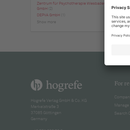
Zentrum für Psychotherapie Wiesbaden MVZ
GmbH
(2)
DEPVA GmbH
(1)
Show more
For re
Company
Hogrefe Verlag GmbH & Co. KG
Manage 
Merkelstraße 3
37085 Göttingen
Search 
Germany