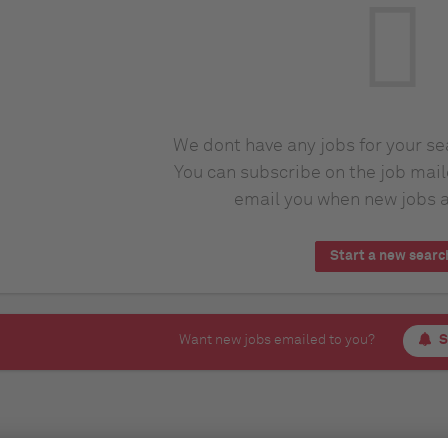
We dont have any jobs for your s
You can subscribe on the job mail
email you when new jobs a
Start a new searc
Want new jobs emailed to you?
S