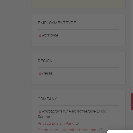
EMPLOYMENT TYPE
Part time
REGION
Hesse
COMPANY
Privatpraxis für Psychotherapie Linda
Schnur
Privatpraxis am Park
(2)
Technische Universität Darmstadt
(2)