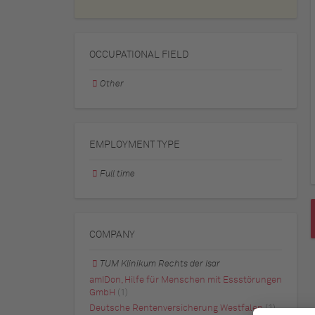
OCCUPATIONAL FIELD
Other
EMPLOYMENT TYPE
Full time
COMPANY
TUM Klinikum Rechts der Isar
amIDon, Hilfe für Menschen mit Essstörungen
GmbH
(1)
Deutsche Rentenversicherung Westfalen
(1)