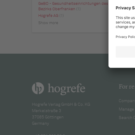
GeBO - Gesundheitseinrichtungen des
Bezirks Oberfranken
(1)
Hogrefe AG
(1)
Show more
For re
Company
Hogrefe Verlag GmbH & Co. KG
Manage 
Merkelstraße 3
37085 Göttingen
Search 
Germany