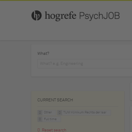
What?
CURRENT SEARCH
Other
TUM Klinikum Rechts der Isar
Full time
Reset search