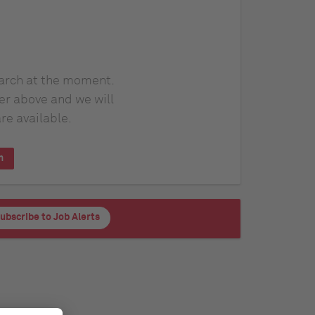
earch at the moment.
er above and we will
re available.
h
ubscribe to Job Alerts