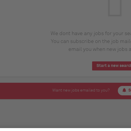
We dont have any jobs for your s
You can subscribe on the job mail
email you when new jobs a
Start a new searc
Want new jobs emailed to you?
S