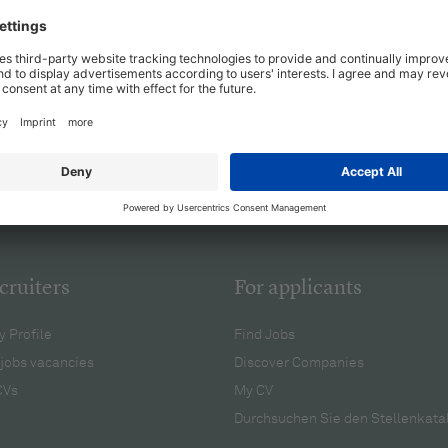
cruiters
For applicants
 Profile
Find Jobs
jobs vacancies
Discover Companies
CVs
My CV
Durchsuchen Sie den Stellenkata