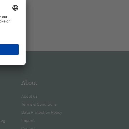
About
About us
Terms & Conditions
Data Protection Policy
log
Imprint
Contact