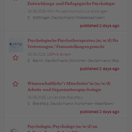
Entwicklungs- und Pädagogische Psychologie
06.08.2026,
PFH Private Hochschule Göttingen
Göttingen, Deutschland (Niedersachsen)
published 2 days ago
Psychologische Psychotherapeuten (m/w/d) für
Vertretungen / Festanstellungen gesucht
06.08.2026,
DEPVA GmbH
Berlin, Deutschland, München, Deutschland (Bayern), Hamburg, Deutschland, Düsseldorf, Deutschland (Nordrhein-Westfalen), Köln, Deutschland (Nordrhein-Westfalen), Essen, Deutschland (Nordrhein-Westfalen), Dortmund, Deutschland (Nordrhein-Westfalen), Stuttgart, Deutschland (Baden-Württemberg), Heilbronn, Deutschland (Baden-Württemberg), Hannover, Deutschland (Niedersachsen), Rostock, Deutschland (Mecklenburg-Vorpommern), Kiel, Deutschland (Schleswig-Holstein), Augsburg, Deutschland (Bayern), Nürnberg, Deutschland (Bayern), Frankfurt am Main, Deutschland (Hessen), Bremen, Deutschland, Schwerin, Deutschland (Mecklenburg-Vorpommern), Mainz, Deutschland (Rheinland-Pfalz), Saarbrücken, Deutschland (Saarland), Dresden, Deutschland (Sachsen), Magdeburg, Deutschland (Sachsen-Anhalt), Potsdam, Deutschland (Brandenburg), Erfurt, Deutschland (Thüringen), Würzburg, Deutschland (Bayern), Heilbronn, Deutschland (Baden-Württemberg), Leipzig, Deutschland (Sachsen)
published 2 days ago
Wissenschaftliche*r Mitarbeiter*in (m/w/d)
Arbeits- und Organisationspsychologie
06.08.2026,
Universität Bielefeld
Bielefeld, Deutschland (Nordrhein-Westfalen)
published 2 days ago
Psychologin/Psychologe (m/w/d) im