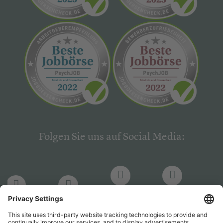
Folgen Sie uns auf Social Media:
LinkedIn
Facebook
LinkedIn
Facebook
Hogrefe
Hogrefe
PsychJOB
PsychJOB