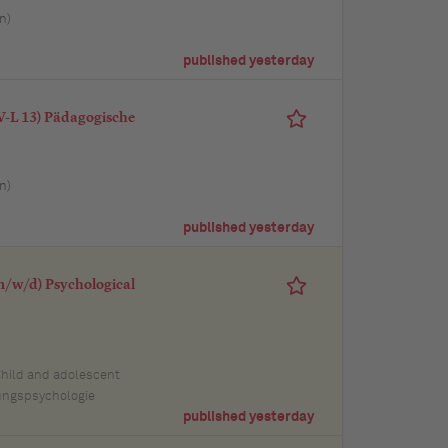
n)
published yesterday
TV-L 13) Pädagogische
n)
published yesterday
m/w/d) Psychological
 Child and adolescent
lungspsychologie
published yesterday