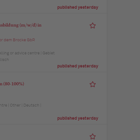
published yesterday
usbildung (m/w/d) in
vor dem Brocke GbR
ling or advice centre | Gebiet
lisch
published yesterday
en (80-100%)
ntre | Other | Deutsch |
published yesterday