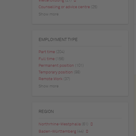
Weiterbildung
(27)
Counselling or advice centre
(25)
Show more
EMPLOYMENT TYPE
Part time
(204)
Full time
(156)
Permanent position
(101)
Temporary position
(98)
Remote Work
(37)
Show more
REGION
Northrhine-Westphalia
(61)
Baden-Württemberg
(44)