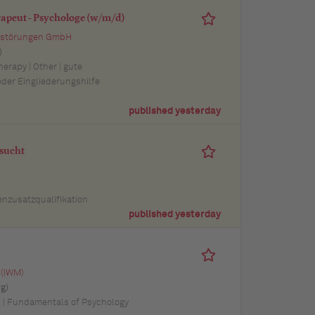
apeut - Psychologe (w/m/d)
ssstörungen GmbH
)
erapy | Other | gute
der Eingliederungshilfe
published yesterday
sucht
enzusatzqualifikation
published yesterday
 (IWM)
g)
n | Fundamentals of Psychology