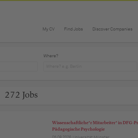
My CV
Find Jobs
Discover Companies
Where?
272 Jobs
Wissenschaftliche*r Mitarbeiter* in DFG-P
Pädagogische Psychologie
05.08.2026,
Universität Münster