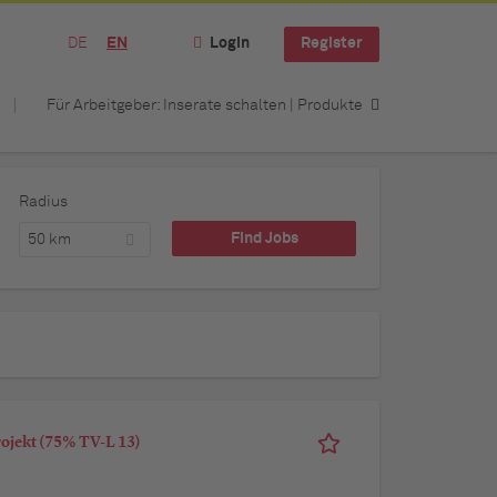
DE
EN
Login
Register
Für Arbeitgeber: Inserate schalten | Produkte
Radius
50 km
rojekt (75% TV-L 13)