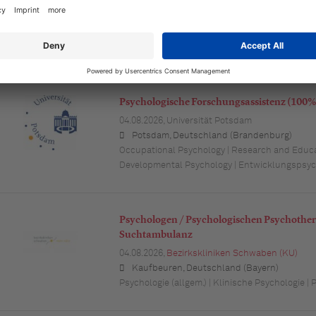
05.08.2026,
Bundesagentur für Arbeit
Nordhausen, Deutschland (Thüringen)
Psychologie (allgem.) | Arbeits- und Gesundhe
Psychology
Psychologische Forschungsassistenz (100% 
04.08.2026,
Universität Potsdam
Potsdam, Deutschland (Brandenburg)
Occupational Psychology | Research and Educat
Developmental Psychology | Entwicklungspsyc
Psychologen / Psychologischen Psychother
Suchtambulanz
04.08.2026,
Bezirkskliniken Schwaben (KU)
Kaufbeuren, Deutschland (Bayern)
Psychologie (allgem.) | Klinische Psychologie | 