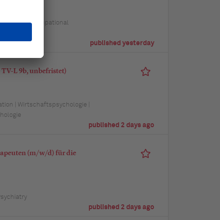
itsschutz | Occupational
published yesterday
TV-L 9b, unbefristet)
ion | Wirtschaftspsychologie |
hologie
published 2 days ago
apeuten (m/w/d) für die
Psychiatry
published 2 days ago