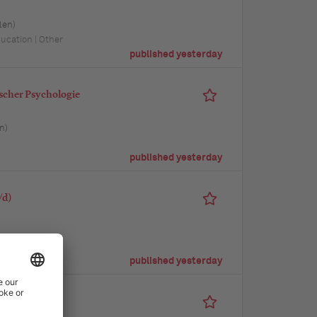
len)
ucation | Other
published yesterday
scher Psychologie
n)
published yesterday
/d)
published yesterday