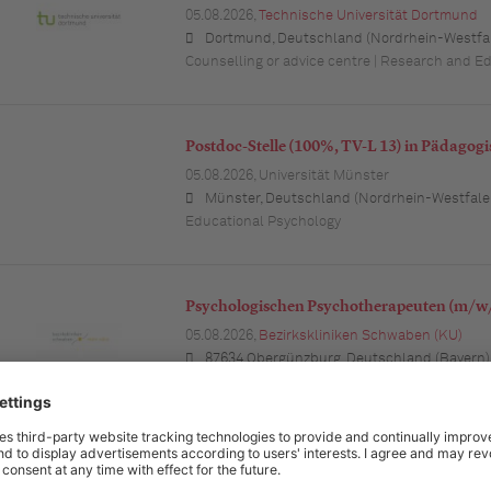
05.08.2026,
Technische Universität Dortmund
Dortmund, Deutschland (Nordrhein-Westfa
Counselling or advice centre | Research and Ed
Postdoc-Stelle (100%, TV-L 13) in Pädagogi
05.08.2026,
Universität Münster
Münster, Deutschland (Nordrhein-Westfale
Educational Psychology
Psychologischen Psychotherapeuten (m/w
05.08.2026,
Bezirkskliniken Schwaben (KU)
87634 Obergünzburg, Deutschland (Bayern)
Psychologie (allgem.) | Psychiatry
Psychologin oder Psychologen (w/m/d)