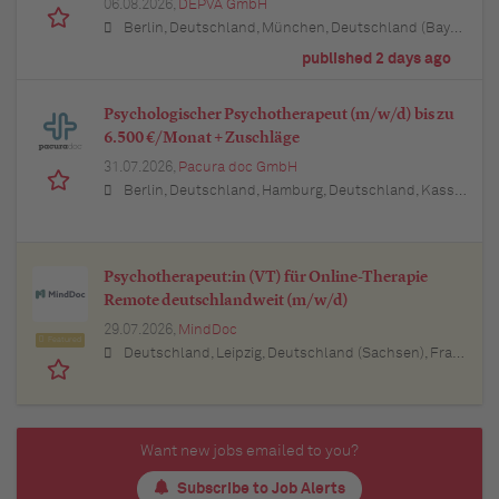
06.08.2026,
DEPVA GmbH
Berlin, Deutschland, München, Deutschland (Bayern), Hamburg, Deutschland, Düsseldorf, Deutschland (Nordrhein-Westfalen), Köln, Deutschland (Nordrhein-Westfalen), Essen, Deutschland (Nordrhein-Westfalen), Dortmund, Deutschland (Nordrhein-Westfalen), Stuttgart, Deutschland (Baden-Württemberg), Heilbronn, Deutschland (Baden-Württemberg), Hannover, Deutschland (Niedersachsen), Rostock, Deutschland (Mecklenburg-Vorpommern), Kiel, Deutschland (Schleswig-Holstein), Augsburg, Deutschland (Bayern), Nürnberg, Deutschland (Bayern), Frankfurt am Main, Deutschland (Hessen), Bremen, Deutschland, Schwerin, Deutschland (Mecklenburg-Vorpommern), Mainz, Deutschland (Rheinland-Pfalz), Saarbrücken, Deutschland (Saarland), Dresden, Deutschland (Sachsen), Magdeburg, Deutschland (Sachsen-Anhalt), Potsdam, Deutschland (Brandenburg), Erfurt, Deutschland (Thüringen), Würzburg, Deutschland (Bayern), Heilbronn, Deutschland (Baden-Württemberg), Leipzig, Deutschland (Sachsen)
published 2 days ago
Psychologischer Psychotherapeut (m/w/d) bis zu
6.500 €/Monat + Zuschläge
31.07.2026,
Pacura doc GmbH
Berlin, Deutschland, Hamburg, Deutschland, Kassel, Deutschland (Hessen), Erfurt, Deutschland (Thüringen), München, Deutschland (Bayern), Köln, Deutschland (Nordrhein-Westfalen), Frankfurt am Main, Deutschland (Hessen), Stuttgart, Deutschland (Baden-Württemberg), Düsseldorf, Deutschland (Nordrhein-Westfalen), Leipzig, Deutschland (Sachsen), Dortmund, Deutschland (Nordrhein-Westfalen), Essen, Deutschland (Nordrhein-Westfalen), Bremen, Deutschland, Dresden, Deutschland (Sachsen), Hannover, Deutschland (Niedersachsen), Nürnberg, Deutschland (Bayern), Wuppertal, Deutschland (Nordrhein-Westfalen), Bielefeld, Deutschland (Nordrhein-Westfalen), Bonn, Deutschland (Nordrhein-Westfalen), Mannheim, Deutschland (Baden-Württemberg), Karlsruhe, Deutschland (Baden-Württemberg), Münster, Deutschland (Nordrhein-Westfalen), Augsburg, Deutschland (Bayern), Aachen, Deutschland (Nordrhein-Westfalen), Kiel, Deutschland (Schleswig-Holstein), Magdeburg, Deutschland (Sachsen-Anhalt), Freiburg im Breisgau, Deutschland (Baden-Württemberg), Würzburg, Deutschland (Bayern), Regensburg, Deutschland (Bayern)
Psychotherapeut:in (VT) für Online-Therapie
Remote deutschlandweit (m/w/d)
29.07.2026,
MindDoc
Featured
Deutschland, Leipzig, Deutschland (Sachsen), Frankfurt am Main, Deutschland (Hessen), Stuttgart, Deutschland (Baden-Württemberg), München, Deutschland (Bayern), Berlin, Deutschland, Hamburg, Deutschland, Nürnberg, Deutschland (Bayern), Thüringen, Deutschland (Thüringen), Essen, Deutschland (Nordrhein-Westfalen), Köln, Deutschland (Nordrhein-Westfalen), Bremen, Deutschland, Lübeck, Deutschland (Schleswig-Holstein), Bonn, Deutschland (Nordrhein-Westfalen), Trier, Deutschland (Rheinland-Pfalz), Dresden, Deutschland (Sachsen), Erfurt, Deutschland (Thüringen), Dortmund, Deutschland (Nordrhein-Westfalen), Bayern, Deutschland (Bayern), Düsseldorf, Deutschland (Nordrhein-Westfalen), Kiel, Deutschland (Schleswig-Holstein), Münster, Deutschland (Nordrhein-Westfalen), Sachsen, Deutschland (Sachsen), Sachsen-Anhalt, Deutschland (Sachsen-Anhalt), Baden-Württemberg, Deutschland, Brandenburg, Deutschland, Bremen, Deutschland, Hamburg, Deutschland, Hessen, Deutschland (Hessen), Mecklenburg-Vorpommern, Deutschland (Mecklenburg-Vorpommern), Niedersachsen, Deutschland (Niedersachsen), Nordrhein-Westfalen, Deutschland (Nordrhein-Westfalen), Rheinland-Pfalz, Deutschland (Rheinland-Pfalz), Saarland, Deutschland, Schleswig-Holstein, Deutschland
Want new jobs emailed to you?
Subscribe to Job Alerts