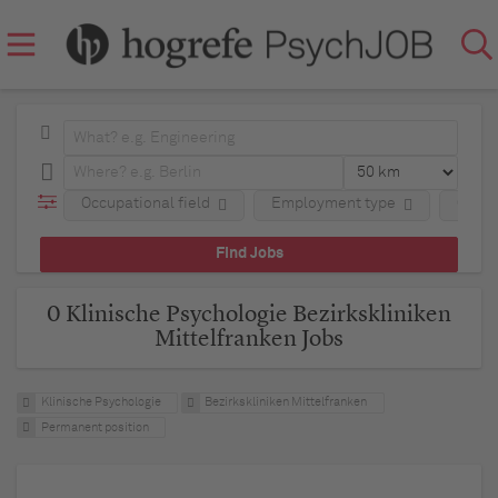
Occupational field
Employment type
Comp
0 Klinische Psychologie Bezirkskliniken
Mittelfranken Jobs
Klinische Psychologie
Bezirkskliniken Mittelfranken
Permanent position