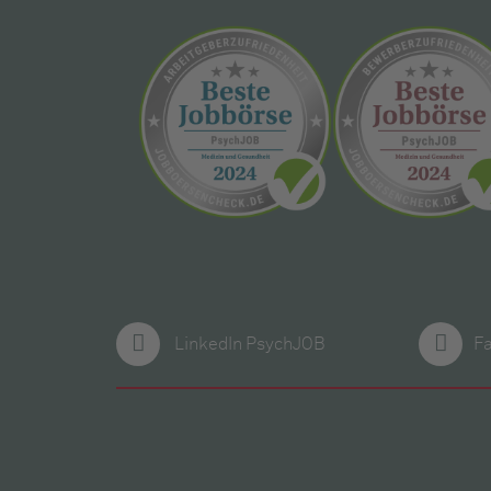
LinkedIn PsychJOB
F