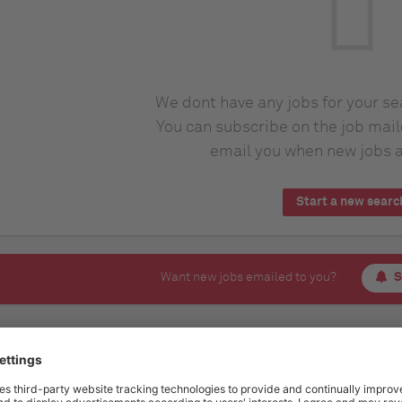
We dont have any jobs for your s
You can subscribe on the job mail
email you when new jobs a
Start a new searc
Want new jobs emailed to you?
S