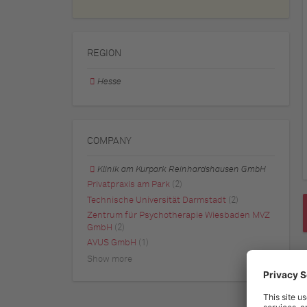
REGION
Hesse
COMPANY
Klinik am Kurpark Reinhardshausen GmbH
Privatpraxis am Park
(2)
Technische Universität Darmstadt
(2)
Zentrum für Psychotherapie Wiesbaden MVZ
GmbH
(2)
AVUS GmbH
(1)
Show more