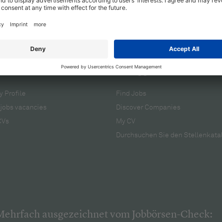
cruiters
For applicants
 Profile
Find Jobs
jobs vacancies
Discover Companies
CVs
My CV
Durchsuchen Sie den Stellenkata
Mehrfach ausgezeichnet vom Jobbörsen-Check: