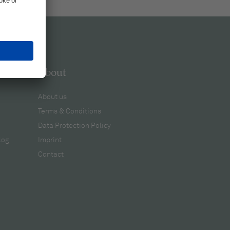
About
About us
Terms & Conditions
Data Protection Policy
log
Imprint
Contact