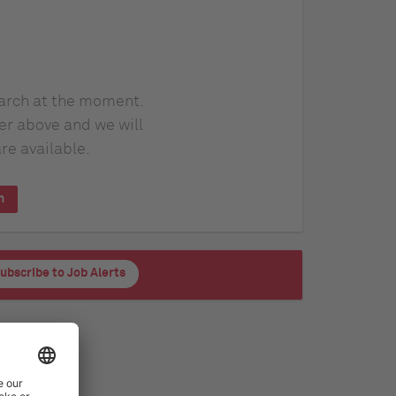
earch at the moment.
er above and we will
re available.
h
ubscribe to Job Alerts