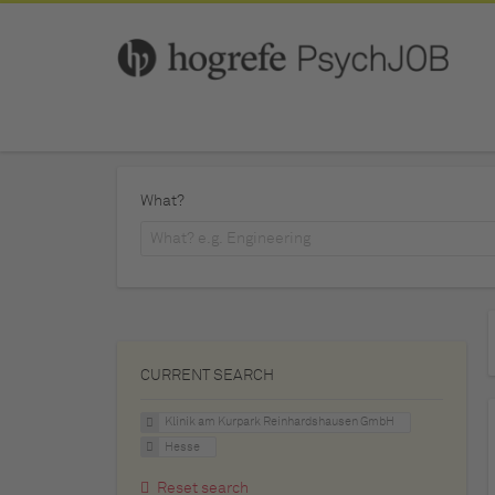
What?
CURRENT SEARCH
Klinik am Kurpark Reinhardshausen GmbH
Hesse
Reset search