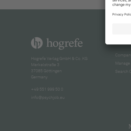
For re
Company
Hogrefe Verlag GmbH & Co. KG
Manage 
Merkelstraße 3
37085 Göttingen
Search 
Germany
+49 551 999 50 0
info@psychjob.eu