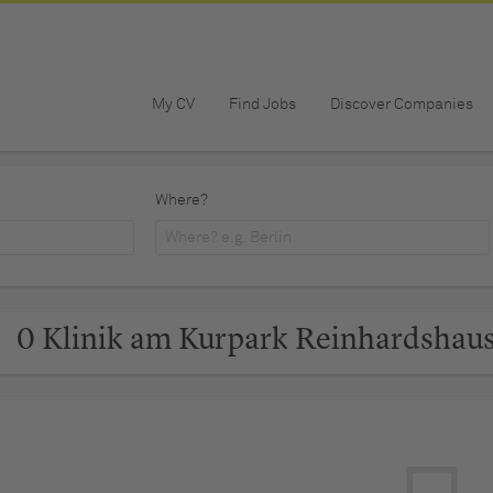
My CV
Find Jobs
Discover Companies
Where?
0 Klinik am Kurpark Reinhardshau