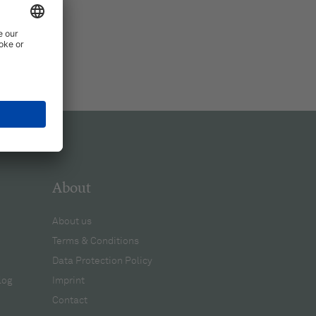
About
About us
Terms & Conditions
Data Protection Policy
log
Imprint
Contact