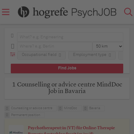
Occupational field
Employment type
Regio
1 Counselling or advice centre MindDoc
Job in Bavaria
Counselling or advice centre
MindDoc
Bavaria
Permanent position
Psychotherapeut:in (VT) für Online-Therapie