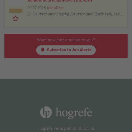
Remote deutschlandweit (m/w/d)
29.07.2026,
MindDoc
Featured
Deutschland, Leipzig, Deutschland (Sachsen), Frankfurt am Main, Deutschland (Hessen), Stuttgart, Deutschland (Baden-Württemberg), München, Deutschland (Bayern), Berlin, Deutschland, Hamburg, Deutschland, Nürnberg, Deutschland (Bayern), Thüringen, Deutschland (Thüringen), Essen, Deutschland (Nordrhein-Westfalen), Köln, Deutschland (Nordrhein-Westfalen), Bremen, Deutschland, Lübeck, Deutschland (Schleswig-Holstein), Bonn, Deutschland (Nordrhein-Westfalen), Trier, Deutschland (Rheinland-Pfalz), Dresden, Deutschland (Sachsen), Erfurt, Deutschland (Thüringen), Dortmund, Deutschland (Nordrhein-Westfalen), Bayern, Deutschland (Bayern), Düsseldorf, Deutschland (Nordrhein-Westfalen), Kiel, Deutschland (Schleswig-Holstein), Münster, Deutschland (Nordrhein-Westfalen), Sachsen, Deutschland (Sachsen), Sachsen-Anhalt, Deutschland (Sachsen-Anhalt), Baden-Württemberg, Deutschland, Brandenburg, Deutschland, Bremen, Deutschland, Hamburg, Deutschland, Hessen, Deutschland (Hessen), Mecklenburg-Vorpommern, Deutschland (Mecklenburg-Vorpommern), Niedersachsen, Deutschland (Niedersachsen), Nordrhein-Westfalen, Deutschland (Nordrhein-Westfalen), Rheinland-Pfalz, Deutschland (Rheinland-Pfalz), Saarland, Deutschland, Schleswig-Holstein, Deutschland
Want new jobs emailed to you?
Subscribe to Job Alerts
Hogrefe Verlag GmbH & Co. KG