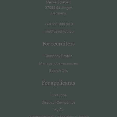
Merkelstraße 3
37085 Göttingen
Germany
+49 551 999 50 0
info@psychjob.eu
For recruiters
Company Profile
Manage jobs vacancies
Search CVs
For applicants
Find Jobs
Discover Companies
My CV