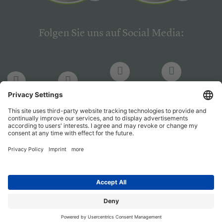
Folgen Sie uns auf Social Media:
LinkedIn
Facebook
LinkedIn
Facebook
Hogrefe
Hogrefe
PsychJOB
PsychJOB
Verlag
Verlag
Entwickelt durch
Jobiqo