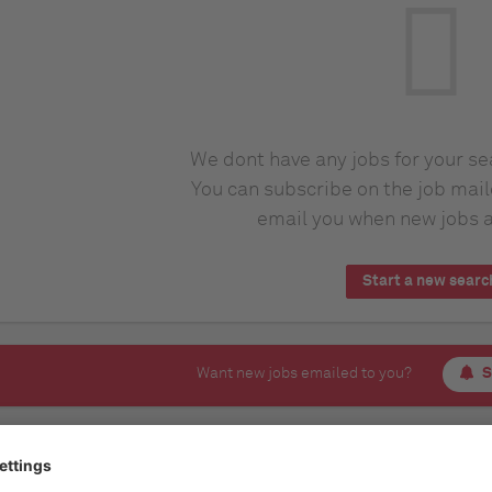
We dont have any jobs for your s
You can subscribe on the job mail
email you when new jobs a
Start a new searc
Want new jobs emailed to you?
S