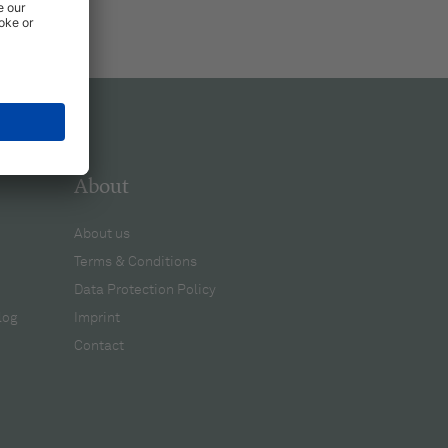
About
About us
Terms & Conditions
Data Protection Policy
log
Imprint
Contact