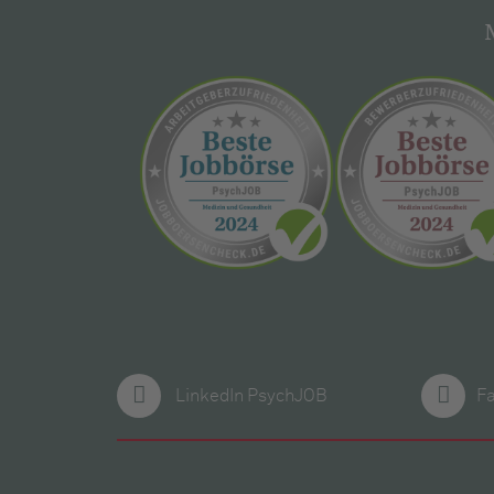
LinkedIn PsychJOB
F