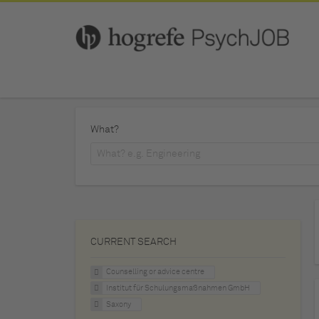
What?
CURRENT SEARCH
Counselling or advice centre
Institut für Schulungsmaßnahmen GmbH
Saxony