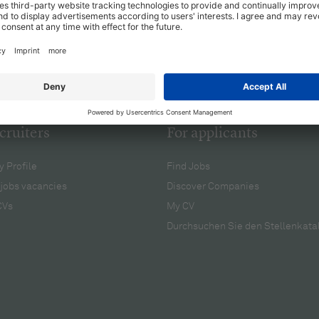
cruiters
For applicants
 Profile
Find Jobs
jobs vacancies
Discover Companies
CVs
My CV
Durchsuchen Sie den Stellenkata