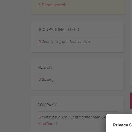
Reset search
OCCUPATIONAL FIELD
Counselling or advice centre
REGION
Saxony
COMPANY
Institut für Schulungsmaßnahmen GmbH
MindDoc
(1)