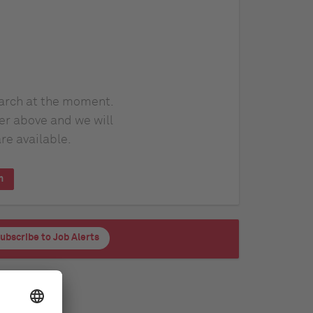
earch at the moment.
er above and we will
re available.
h
ubscribe to Job Alerts