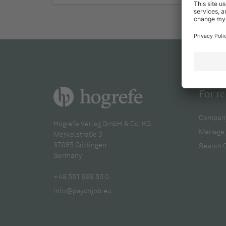
For re
Company
Hogrefe Verlag GmbH & Co. KG
Manage 
Merkelstraße 3
37085 Göttingen
Search 
Germany
+49 551 999 50 0
info@psychjob.eu