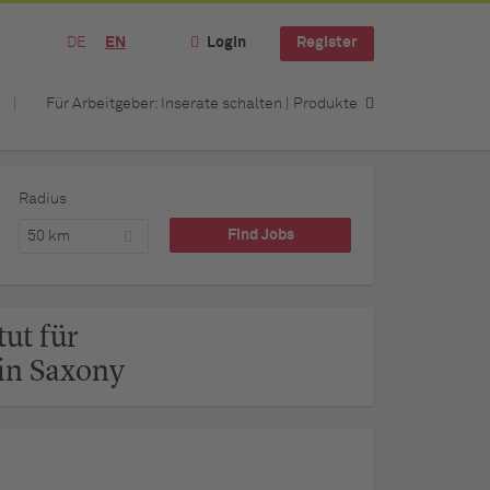
DE
EN
Login
Register
Für Arbeitgeber: Inserate schalten | Produkte
Radius
50 km
tut für
n Saxony