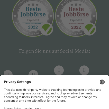
Folgen Sie uns auf Social Media:
LinkedIn
Facebook
LinkedIn
Facebook
Hogrefe
Hogrefe
PsychJOB
PsychJOB
Verlag
Verlag