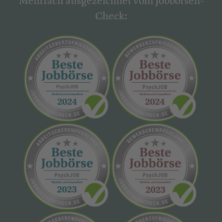
Mehrfach ausgezeichnet vom Jobbörsen-
Check: