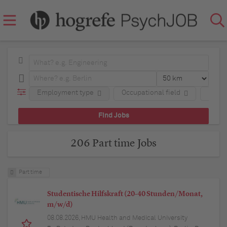
Employment type
Occupational field
Regio
206 Part time Jobs
Part time
Studentische Hilfskraft (20-40 Stunden/Monat,
m/w/d)
08.08.2026,
HMU Health and Medical University