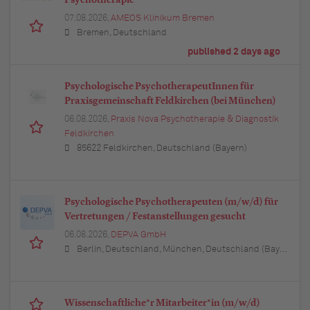
Psychotherapie
07.08.2026,
AMEOS Klinikum Bremen
Bremen, Deutschland
published 2 days ago
Psychologische PsychotherapeutInnen für
Praxisgemeinschaft Feldkirchen (bei München)
06.08.2026,
Praxis Nova Psychotherapie & Diagnostik
Feldkirchen
85622 Feldkirchen, Deutschland (Bayern)
Psychologische Psychotherapeuten (m/w/d) für
Vertretungen / Festanstellungen gesucht
06.08.2026,
DEPVA GmbH
Berlin, Deutschland, München, Deutschland (Bayern), Hamburg, Deutschland, Düsseldorf, Deutschland (Nordrhein-Westfalen), Köln, Deutschland (Nordrhein-Westfalen), Essen, Deutschland (Nordrhein-Westfalen), Dortmund, Deutschland (Nordrhein-Westfalen), Stuttgart, Deutschland (Baden-Württemberg), Heilbronn, Deutschland (Baden-Württemberg), Hannover, Deutschland (Niedersachsen), Rostock, Deutschland (Mecklenburg-Vorpommern), Kiel, Deutschland (Schleswig-Holstein), Augsburg, Deutschland (Bayern), Nürnberg, Deutschland (Bayern), Frankfurt am Main, Deutschland (Hessen), Bremen, Deutschland, Schwerin, Deutschland (Mecklenburg-Vorpommern), Mainz, Deutschland (Rheinland-Pfalz), Saarbrücken, Deutschland (Saarland), Dresden, Deutschland (Sachsen), Magdeburg, Deutschland (Sachsen-Anhalt), Potsdam, Deutschland (Brandenburg), Erfurt, Deutschland (Thüringen), Würzburg, Deutschland (Bayern), Heilbronn, Deutschland (Baden-Württemberg), Leipzig, Deutschland (Sachsen)
Wissenschaftliche*r Mitarbeiter*in (m/w/d)