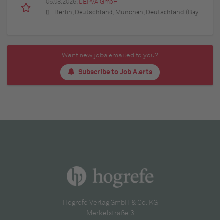
06.08.2026,
DEPVA GmbH
Berlin, Deutschland, München, Deutschland (Bayern), Hamburg, Deutschland, Düsseldorf, Deutschland (Nordrhein-Westfalen), Köln, Deutschland (Nordrhein-Westfalen), Essen, Deutschland (Nordrhein-Westfalen), Dortmund, Deutschland (Nordrhein-Westfalen), Stuttgart, Deutschland (Baden-Württemberg), Heilbronn, Deutschland (Baden-Württemberg), Hannover, Deutschland (Niedersachsen), Rostock, Deutschland (Mecklenburg-Vorpommern), Kiel, Deutschland (Schleswig-Holstein), Augsburg, Deutschland (Bayern), Nürnberg, Deutschland (Bayern), Frankfurt am Main, Deutschland (Hessen), Bremen, Deutschland, Schwerin, Deutschland (Mecklenburg-Vorpommern), Mainz, Deutschland (Rheinland-Pfalz), Saarbrücken, Deutschland (Saarland), Dresden, Deutschland (Sachsen), Magdeburg, Deutschland (Sachsen-Anhalt), Potsdam, Deutschland (Brandenburg), Erfurt, Deutschland (Thüringen), Würzburg, Deutschland (Bayern), Heilbronn, Deutschland (Baden-Württemberg), Leipzig, Deutschland (Sachsen)
Want new jobs emailed to you?
Subscribe to Job Alerts
Hogrefe Verlag GmbH & Co. KG
Merkelstraße 3