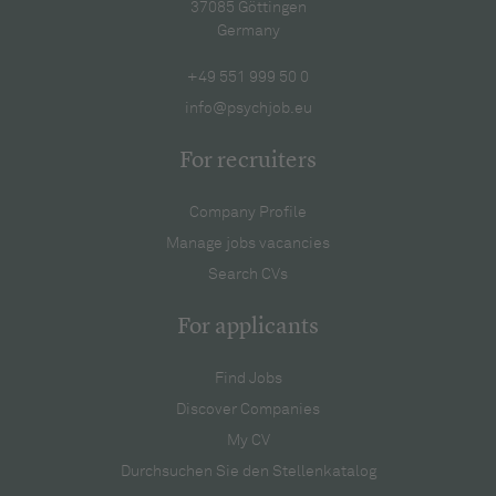
37085 Göttingen
Germany
+49 551 999 50 0
info@psychjob.eu
For recruiters
Company Profile
Manage jobs vacancies
Search CVs
For applicants
Find Jobs
Discover Companies
My CV
Durchsuchen Sie den Stellenkatalog