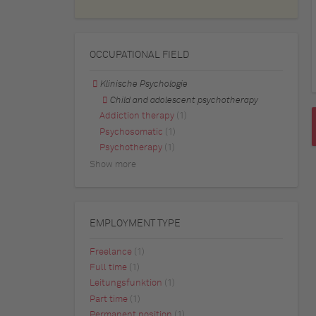
OCCUPATIONAL FIELD
Klinische Psychologie
Child and adolescent psychotherapy
Addiction therapy
(1)
Psychosomatic
(1)
Psychotherapy
(1)
Show more
EMPLOYMENT TYPE
Freelance
(1)
Full time
(1)
Leitungsfunktion
(1)
Part time
(1)
Permanent position
(1)