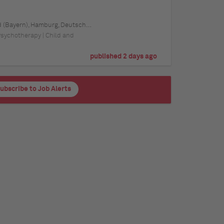
tschland, Schwerin, Deutschland (Mecklenburg-Vorpommern), Mainz, Deutschland (Rheinland-Pfalz), Saarbrücken, Deutschland (Saarland), Dresden, Deutschland (Sachsen), Magdeburg, Deutschland (Sachsen-Anhalt), Potsdam, Deutschland (Brandenburg), Erfurt, Deutschland (Thüringen), Würzburg, Deutschland (Bayern), Heilbronn, Deutschland (Baden-Württemberg), Leipzig, Deutschland (Sachsen)
 Psychotherapy | Child and
published 2 days ago
ubscribe to Job Alerts