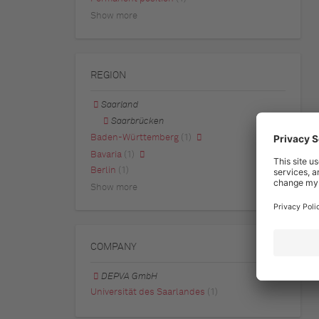
Show more
REGION
Saarland
Saarbrücken
Baden-Württemberg
(1)
Bavaria
(1)
Berlin
(1)
Show more
COMPANY
DEPVA GmbH
Universität des Saarlandes
(1)