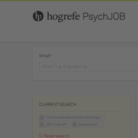
What?
CURRENT SEARCH
Child and adolescent psychotherapy
DEPVA GmbH
Saarbrücken
Reset search