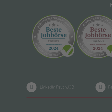
LinkedIn PsychJOB
F