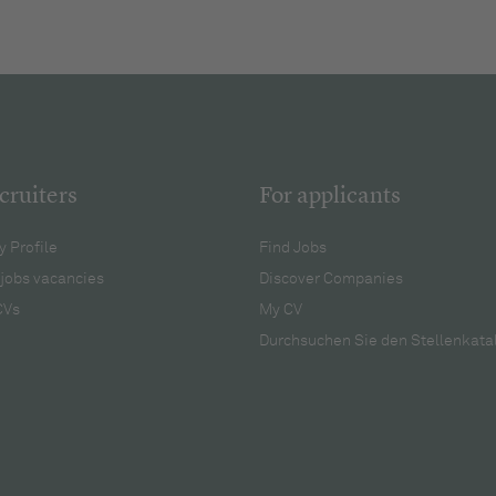
cruiters
For applicants
 Profile
Find Jobs
jobs vacancies
Discover Companies
CVs
My CV
Durchsuchen Sie den Stellenkata