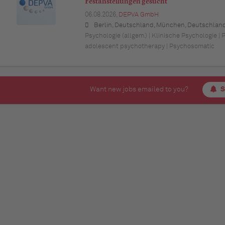
Festanstellungen gesucht
06.08.2026,
DEPVA GmbH
Berlin, Deutschland, München, Deutschland (Bayern), Hamburg, Deutschland, Düsseldorf, Deutschland (Nordrhein-Westfalen), Köln, Deutschland (Nordrhein-Westfalen), Essen, Deutschland (Nordrhein-Westfalen), Dortmund, Deutschland (Nordrhein-Westfalen), Stuttgart, Deutschland (Baden-Württemberg), Heilbronn, Deutschland (Baden-Württemberg), Hannover, Deutschland (Niedersachsen), Rostock, Deutschland (Mecklenburg-Vorpommern), Kiel, Deutschland (Schleswig-Holstein), Augsburg, Deutschland (Bayern), Nürnberg, Deutschland (Bayern), Frankfurt am Main, Deutschland (Hessen), Bremen, Deu
Psychologie (allgem.) | Klinische Psychologie |
adolescent psychotherapy | Psychosomatic
Want new jobs emailed to you?
S