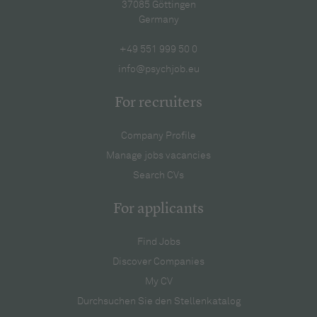
37085 Göttingen
Germany
+49 551 999 50 0
info@psychjob.eu
For recruiters
Company Profile
Manage jobs vacancies
Search CVs
For applicants
Find Jobs
Discover Companies
My CV
Durchsuchen Sie den Stellenkatalog