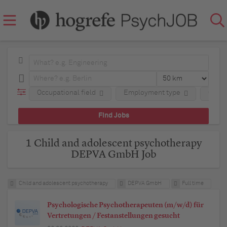
Occupational field
Employment type
Comp
1 Child and adolescent psychotherapy
DEPVA GmbH Job
Child and adolescent psychotherapy
DEPVA GmbH
Full time
Psychologische Psychotherapeuten (m/w/d) für
Vertretungen / Festanstellungen gesucht