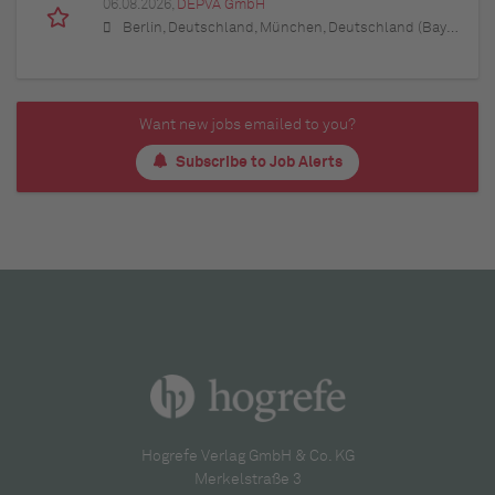
06.08.2026,
DEPVA GmbH
Berlin, Deutschland, München, Deutschland (Bayern), Hamburg, Deutschland, Düsseldorf, Deutschland (Nordrhein-Westfalen), Köln, Deutschland (Nordrhein-Westfalen), Essen, Deutschland (Nordrhein-Westfalen), Dortmund, Deutschland (Nordrhein-Westfalen), Stuttgart, Deutschland (Baden-Württemberg), Heilbronn, Deutschland (Baden-Württemberg), Hannover, Deutschland (Niedersachsen), Rostock, Deutschland (Mecklenburg-Vorpommern), Kiel, Deutschland (Schleswig-Holstein), Augsburg, Deutschland (Bayern), Nürnberg, Deutschland (Bayern), Frankfurt am Main, Deutschland (Hessen), Bremen, Deutschland, Schwerin, Deutschland (Mecklenburg-Vorpommern), Mainz, Deutschland (Rheinland-Pfalz), Saarbrücken, Deutschland (Saarland), Dresden, Deutschland (Sachsen), Magdeburg, Deutschland (Sachsen-Anhalt), Potsdam, Deutschland (Brandenburg), Erfurt, Deutschland (Thüringen), Würzburg, Deutschland (Bayern), Heilbronn, Deutschland (Baden-Württemberg), Leipzig, Deutschland (Sachsen)
Want new jobs emailed to you?
Subscribe to Job Alerts
Hogrefe Verlag GmbH & Co. KG
Merkelstraße 3