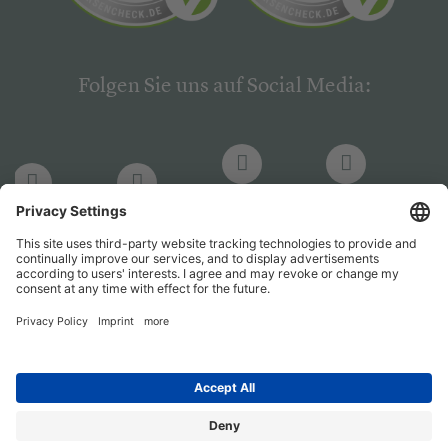
Folgen Sie uns auf Social Media:
LinkedIn
Facebook
LinkedIn
Facebook
Hogrefe
Hogrefe
PsychJOB
PsychJOB
Verlag
Verlag