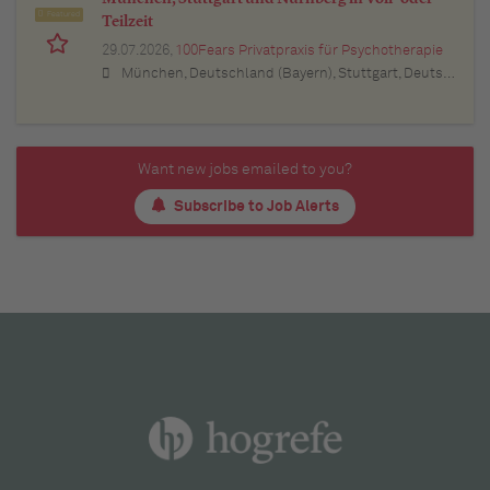
Featured
Teilzeit
29.07.2026,
100Fears Privatpraxis für Psychotherapie
München, Deutschland (Bayern), Stuttgart, Deutschland (Baden-Württemberg), Nürnberg, Deutschland (Bayern), Esslingen am Neckar, Deutschland (Baden-Württemberg), Ludwigsburg, Deutschland (Baden-Württemberg), Sindelfingen, Deutschland (Baden-Württemberg), Böblingen, Deutschland (Baden-Württemberg), Waiblingen, Deutschland (Baden-Württemberg), Heilbronn, Deutschland (Baden-Württemberg), Reutlingen, Deutschland (Baden-Württemberg), Tübingen, Deutschland (Baden-Württemberg), Aalen, Deutschland (Baden-Württemberg), Schwäbisch Gmünd, Deutschland (Baden-Württemberg), Karlsruhe, Deutschland (Baden-Württemberg), Mannheim, Deutschland (Baden-Württemberg), Ulm, Deutschland (Baden-Württemberg), Pforzheim, Deutschland (Baden-Württemberg), Offenburg, Deutschland (Baden-Württemberg), Göppingen, Deutschland (Baden-Württemberg), Baden-Baden, Deutschland (Baden-Württemberg), Heidenheim an der Brenz, Deutschland (Baden-Württemberg), Ingolstadt, Deutschland (Bayern), Erlangen, Deutschland (Bayern), Regensburg, Deutschland (Bayern), Bamberg, Deutschland (Bayern), Bayreuth, Deutschland (Bayern)
Want new jobs emailed to you?
Subscribe to Job Alerts