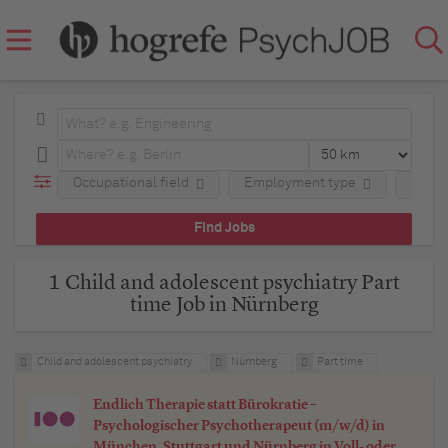
Occupational field
Employment type
Regio
1 Child and adolescent psychiatry Part
time Job in Nürnberg
Child and adolescent psychiatry
Nürnberg
Part time
Endlich Therapie statt Bürokratie –
Psychologischer Psychotherapeut (m/w/d) in
München, Stuttgart und Nürnberg in Voll- oder