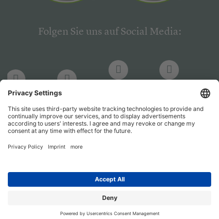
Folgen Sie uns auf Social Media:
LinkedIn
Facebook
LinkedIn
Facebook
Hogrefe
Hogrefe
PsychJOB
PsychJOB
Verlag
Verlag
Entwickelt durch
Jobiqo