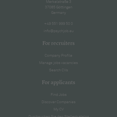
Merkelstraße 3
37085 Göttingen
Germany
+49 551 999 50 0
info@psychjob.eu
For recruiters
Company Profile
Manage jobs vacancies
Search CVs
For applicants
Find Jobs
Discover Companies
My CV
Durchsuchen Sie den Stellenkatalog