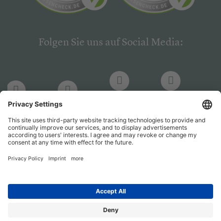
Folgen Sie uns auf Social Media:
LinkedIn
Facebook
LinkedIn
Facebook
Hogrefe
Hogrefe
PsychJOB
PsychJOB
Verlag
Verlag