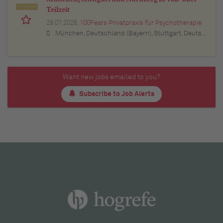
Featured
Teilzeit
29.07.2026,
100Fears Privatpraxis für Psychotherapie
München, Deutschland (Bayern), Stuttgart, Deutschland (Baden-Württemberg), Nürnberg, Deutschland (Bayern), Esslingen am Neckar, Deutschland (Baden-Württemberg), Ludwigsburg, Deutschland (Baden-Württemberg), Sindelfingen, Deutschland (Baden-Württemberg), Böblingen, Deutschland (Baden-Württemberg), Waiblingen, Deutschland (Baden-Württemberg), Heilbronn, Deutschland (Baden-Württemberg), Reutlingen, Deutschland (Baden-Württemberg), Tübingen, Deutschland (Baden-Württemberg), Aalen, Deutschland (Baden-Württemberg), Schwäbisch Gmünd, Deutschland (Baden-Württemberg), Karlsruhe, Deutschland (Baden-Württemberg), Mannheim, Deutschland (Baden-Württemberg), Ulm, Deutschland (Baden-Württemberg), Pforzheim, Deutschland (Baden-Württemberg), Offenburg, Deutschland (Baden-Württemberg), Göppingen, Deutschland (Baden-Württemberg), Baden-Baden, Deutschland (Baden-Württemberg), Heidenheim an der Brenz, Deutschland (Baden-Württemberg), Ingolstadt, Deutschland (Bayern), Erlangen, Deutschland (Bayern), Regensburg, Deutschland (Bayern), Bamberg, Deutschland (Bayern), Bayreuth, Deutschland (Bayern)
Want new jobs emailed to you?
Subscribe to Job Alerts