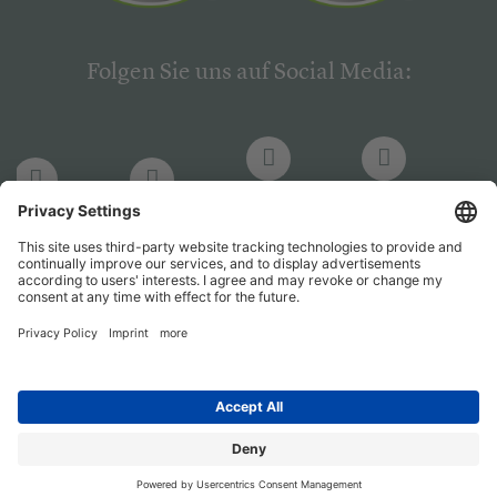
Folgen Sie uns auf Social Media:
LinkedIn
Facebook
LinkedIn
Facebook
Hogrefe
Hogrefe
PsychJOB
PsychJOB
Verlag
Verlag
Entwickelt durch
Jobiqo