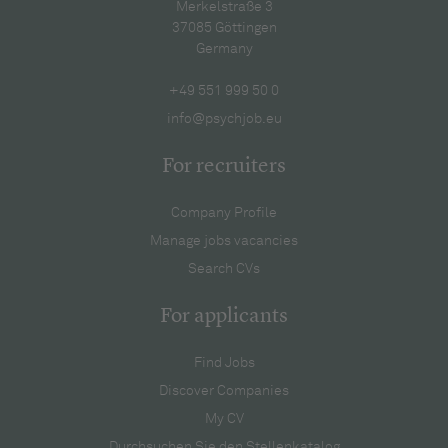
Merkelstraße 3
37085 Göttingen
Germany
+49 551 999 50 0
info@psychjob.eu
For recruiters
Company Profile
Manage jobs vacancies
Search CVs
For applicants
Find Jobs
Discover Companies
My CV
Durchsuchen Sie den Stellenkatalog