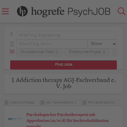
Occupational field
Employment type
Comp
1 Addiction therapy AGJ-Fachverband e.
V. Job
Addiction therapy
AGJ-Fachverband e. V.
Permanent position
Psychologischer Psychotherapeut mit
Approbation (m/w/d) für Suchtrehabilitation
gesucht