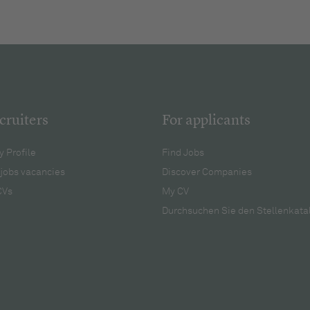
cruiters
For applicants
 Profile
Find Jobs
jobs vacancies
Discover Companies
CVs
My CV
Durchsuchen Sie den Stellenkata