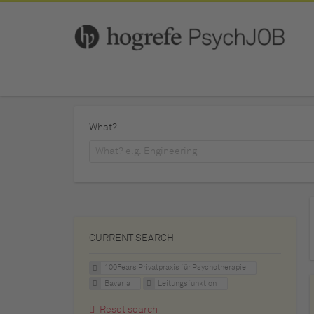
What?
CURRENT SEARCH
100Fears Privatpraxis für Psychotherapie
Bavaria
Leitungsfunktion
Reset search