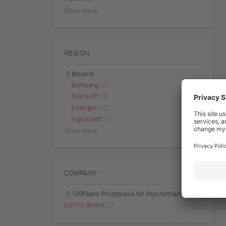
Show more
REGION
Bavaria
Bamberg
(1)
Bayreuth
(1)
Erlangen
(1)
Ingolstadt
(1)
Show more
COMPANY
100Fears Privatpraxis für Psychotherapie
DEPVA GmbH
(1)