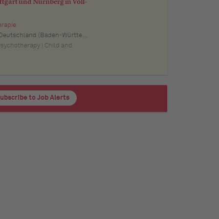
tgart und Nürnberg in Voll-
erapie
schland (Baden-Württemberg), Pforzheim, Deutschland (Baden-Württemberg), Offenburg, Deutschland (Baden-Württemberg), Göppingen, Deutschland (Baden-Württemberg), Baden-Baden, Deutschland (Baden-Württemberg), Heidenheim an der Brenz, Deutschland (Baden-Württemberg), Ingolstadt, Deutschland (Bayern), Erlangen, Deutschland (Bayern), Regensburg, Deutschland (Bayern), Bamberg, Deutschland (Bayern), Bayreuth, Deutschland (Bayern)
 Psychotherapy | Child and
ubscribe to Job Alerts