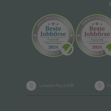
LinkedIn PsychJOB
F