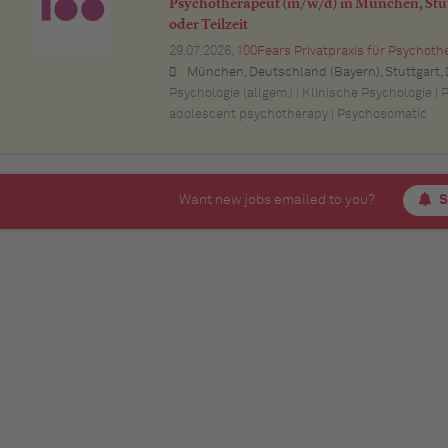
Psychotherapeut (m/w/d) in München, Stut
oder Teilzeit
29.07.2026,
100Fears Privatpraxis für Psychoth
München, Deutschland (Bayern), Stuttgart, Deutschland (Baden-Württemberg), Nürnberg, Deutschland (Bayern), Esslingen am Neckar, Deutschland (Baden-Württemberg), Ludwigsburg, Deutschland (Baden-Württemberg), Sindelfingen, Deutschland (Baden-Württemberg), Böblingen, Deutschland (Baden-Württemberg), Waiblingen, Deutschland (Baden-Württemberg), Heilbronn, Deutschland (Baden-Württemberg), Reutlingen, Deutschland (Baden-Württemberg), Tübingen, Deutschland (Baden-Württemberg), Aalen, Deutschland (Baden-Württemberg), Schwäbisch Gmünd, Deutschland (Baden-Württemberg), Karlsruhe, Deutschland (Baden-Württemberg), Mannheim, Deutschland (Baden-Württemberg), Ulm, Deut
Psychologie (allgem.) | Klinische Psychologie |
adolescent psychotherapy | Psychosomatic
Want new jobs emailed to you?
S