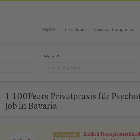
My CV
Find Jobs
Discover Companies
Where?
1 100Fears Privatpraxis für Psycho
Job in Bavaria
Endlich Therapie statt Büro
Featured