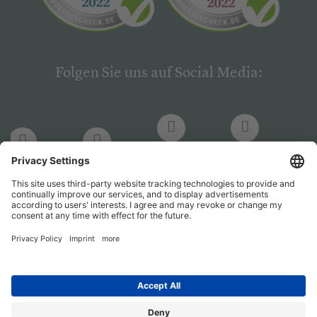
Folgen Sie uns auf Social Media:
LinkedIn
Facebook
LinkedIn
Facebook
Hogrefe
Hogrefe
PsychJOB
PsychJOB
Verlag
Verlag